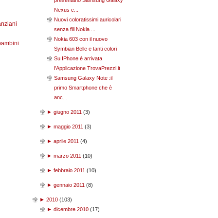
presentano Samsung Galaxy
Nexus c...
Nuovi coloratissimi auricolari
anziani
senza fili Nokia ...
Nokia 603 con il nuovo
bambini
Symbian Belle e tanti colori
Su IPhone è arrivata
l'Applicazione TrovaPrezzi.it
Samsung Galaxy Note :il
primo Smartphone che è
anc...
►
giugno 2011
(
3
)
►
maggio 2011
(
3
)
►
aprile 2011
(
4
)
►
marzo 2011
(
10
)
►
febbraio 2011
(
10
)
►
gennaio 2011
(
8
)
►
2010
(
103
)
►
dicembre 2010
(
17
)