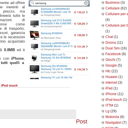
ente ad offrire
Business
(3)
zie inerenti al
Cellulare
(62)
o prezzo, ma
Cellulare per 
lineerà tutte le
ormazioni di
(4)
eresse come
Cellulare per 
e di trasporto,
(1)
ssori, garanzia
te le recensioni
Chat
(1)
anno acquistato
Donna
(11)
Dual Sim
(16)
di
0.8MB
ed è
Facebook
(8)
e con
iPhone
,
Giochi
(7)
tutti quelli a
Google
(5)
Htc
(22)
Huawei
(1)
internet
(3)
,
iPod touch
iPad
(1)
iPhone
(11)
iPod touch
(1)
ITTM
(1)
Lg
(29)
Motorola
(6)
Post
Navigatori
(7)