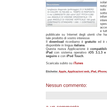
solam
noti
sol
sotto
inf
int
spes
acce
e tut
pubblicate su Internet degli utenti che h
tale prodotto di vostro interesse.
Il
download
ricordiamo è
gratuito
ed è 
disponibile in lingua
italiana
.
Questa nuova Applicazione è
compatibil
iPad
con sistema operativo
iOS 3.1.3 e 
seguire
e con
iPod Touch
.
Scaricala subito su
iTunes
Etichette:
Apple
,
Applicazioni web
,
iPad
,
iPhone
Nessun commento:
a un commento