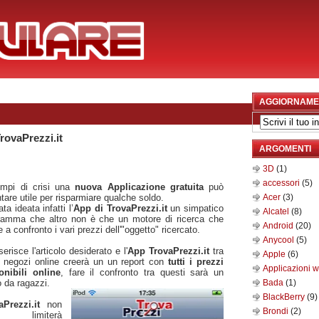
AGGIORNAME
rovaPrezzi.it
ARGOMENTI
3D
(1)
accessori
(5)
empi di crisi una
nuova Applicazione gratuita
può
tare utile per risparmiare qualche soldo.
Acer
(3)
ata ideata infatti l’
App di TrovaPrezzi.it
un simpatico
Alcatel
(8)
ramma che altro non è che un motore di ricerca che
Android
(20)
 a confronto i vari prezzi dell'"oggetto" ricercato.
Anycool
(5)
serisce l'articolo desiderato e l'
App TrovaPrezzi.it
tra
Apple
(6)
 negozi online creerà un un report con
tutti i prezzi
Applicazioni 
onibili online
, fare il confronto tra questi sarà un
o da ragazzi.
Bada
(1)
BlackBerry
(9)
aPrezzi.it
non
Brondi
(2)
 limiterà