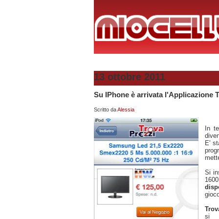
13 ottobre 2011
Su IPhone è arrivata l'Applicazione T
Scritto da
Alessia
In t
diven
E' st
prog
mette
Si in
1600
disp
gioc
Trov
si