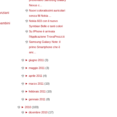
presentano Samsung Galaxy
Nexus c...
Nuovi coloratissimi auricolari
anziani
senza fili Nokia ...
Nokia 603 con il nuovo
bambini
Symbian Belle e tanti colori
Su IPhone è arrivata
l'Applicazione TrovaPrezzi.it
Samsung Galaxy Note :il
primo Smartphone che è
anc...
►
giugno 2011
(
3
)
►
maggio 2011
(
3
)
►
aprile 2011
(
4
)
►
marzo 2011
(
10
)
►
febbraio 2011
(
10
)
►
gennaio 2011
(
8
)
►
2010
(
103
)
►
dicembre 2010
(
17
)