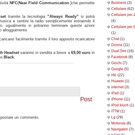
tività
NFC
(
Near Field Communication
)che permette
Business
(3)
Cellulare
(62)
Cellulare per 
set
tramite la tecnologia
“Always Ready”
si potrà
musica e sentire la radio semplicemente estraendo il
(4)
io, ugualmente si potranno terminare queste azioni
Cellulare per 
o alloggiamento.
(1)
caricano facilmente tramite il loro apposito ricaricatore
Chat
(1)
Donna
(11)
Dual Sim
(16)
th Headset
saranno in vendita a breve a
69,00 euro
in
e
Black
.
Facebook
(8)
Giochi
(7)
Google
(5)
Htc
(22)
Huawei
(1)
internet
(3)
iPad
(1)
Post
iPhone
(11)
iPod touch
(1)
ITTM
(1)
o postare un commento.
Lg
(29)
Motorola
(6)
Navigatori
(7)