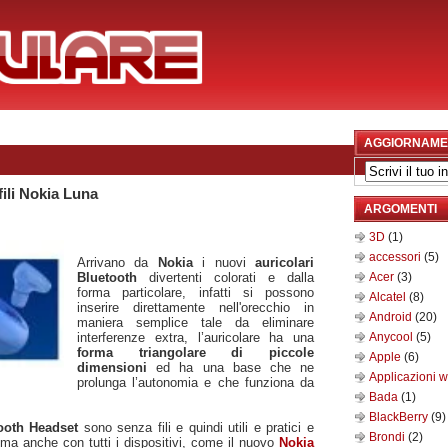
AGGIORNAME
fili Nokia Luna
ARGOMENTI
3D
(1)
accessori
(5)
Arrivano da
Nokia
i nuovi
auricolari
Bluetooth
divertenti colorati e dalla
Acer
(3)
forma particolare, infatti si possono
Alcatel
(8)
inserire direttamente nell'orecchio in
Android
(20)
maniera semplice tale da eliminare
interferenze extra, l’auricolare ha una
Anycool
(5)
forma triangolare di piccole
Apple
(6)
dimensioni
ed ha una base che ne
Applicazioni 
prolunga l’autonomia e che funziona da
Bada
(1)
BlackBerry
(9)
tooth Headset
sono senza fili e quindi utili e pratici e
Brondi
(2)
 ma anche con tutti i dispositivi, come il nuovo
Nokia