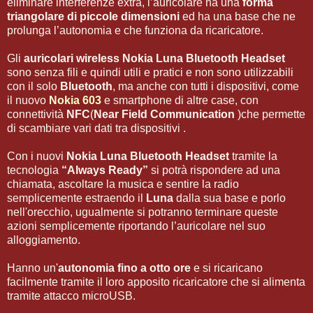
eliminare interferenze extra, l’auricolare ha una
forma
triangolare di piccole dimensioni
ed ha una base che ne
prolunga l’autonomia e che funziona da ricaricatore.
Gli
auricolari wireless Nokia Luna Bluetooth Headset
sono senza fili e quindi utili e pratici e non sono utilizzabili
con il solo
Bluetooth
, ma anche con tutti i dispositivi, come
il nuovo
Nokia 603
e smartphone di altre case, con
connettività
NFC
(
Near Field Communication
)che permette
di scambiare vari dati tra dispositivi .
Con i nuovi
Nokia Luna Bluetooth Headset
tramite la
tecnologia
“Always Ready”
si potrà rispondere ad una
chiamata, ascoltare la musica e sentire la radio
semplicemente estraendo il
Luna
dalla sua base e porlo
nell'orecchio, ugualmente si potranno terminare queste
azioni semplicemente riportando l’auricolare nel suo
alloggiamento.
Hanno un'
autonomia fino a otto ore
e si ricaricano
facilmente tramite il loro apposito ricaricatore che si alimenta
tramite attacco microUSB.