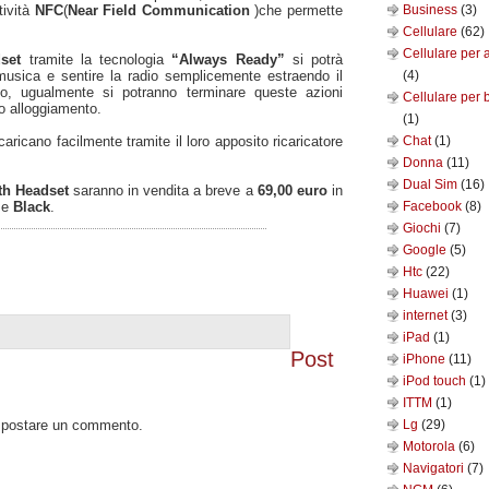
tività
NFC
(
Near Field Communication
)che permette
Business
(3)
Cellulare
(62)
Cellulare per 
set
tramite la tecnologia
“Always Ready”
si potrà
musica e sentire la radio semplicemente estraendo il
(4)
io, ugualmente si potranno terminare queste azioni
Cellulare per 
o alloggiamento.
(1)
caricano facilmente tramite il loro apposito ricaricatore
Chat
(1)
Donna
(11)
Dual Sim
(16)
th Headset
saranno in vendita a breve a
69,00 euro
in
e
Black
.
Facebook
(8)
Giochi
(7)
Google
(5)
Htc
(22)
Huawei
(1)
internet
(3)
iPad
(1)
Post
iPhone
(11)
iPod touch
(1)
ITTM
(1)
o postare un commento.
Lg
(29)
Motorola
(6)
Navigatori
(7)