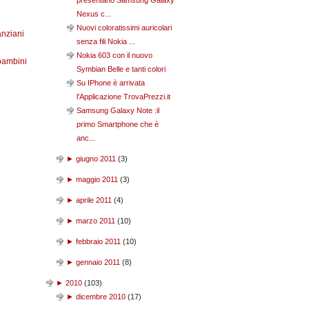
presentano Samsung Galaxy
Nexus c...
Nuovi coloratissimi auricolari
anziani
senza fili Nokia ...
Nokia 603 con il nuovo
bambini
Symbian Belle e tanti colori
Su IPhone è arrivata
l'Applicazione TrovaPrezzi.it
Samsung Galaxy Note :il
primo Smartphone che è
anc...
►
giugno 2011
(
3
)
►
maggio 2011
(
3
)
►
aprile 2011
(
4
)
►
marzo 2011
(
10
)
►
febbraio 2011
(
10
)
►
gennaio 2011
(
8
)
►
2010
(
103
)
►
dicembre 2010
(
17
)