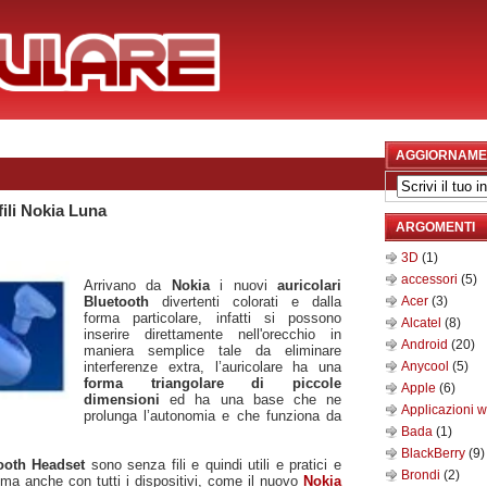
AGGIORNAME
fili Nokia Luna
ARGOMENTI
3D
(1)
accessori
(5)
Arrivano da
Nokia
i nuovi
auricolari
Bluetooth
divertenti colorati e dalla
Acer
(3)
forma particolare, infatti si possono
Alcatel
(8)
inserire direttamente nell'orecchio in
Android
(20)
maniera semplice tale da eliminare
interferenze extra, l’auricolare ha una
Anycool
(5)
forma triangolare di piccole
Apple
(6)
dimensioni
ed ha una base che ne
Applicazioni 
prolunga l’autonomia e che funziona da
Bada
(1)
BlackBerry
(9)
tooth Headset
sono senza fili e quindi utili e pratici e
Brondi
(2)
 ma anche con tutti i dispositivi, come il nuovo
Nokia