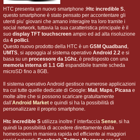
HTC presenta un nuovo smartphone :
Htc incredible S
,
questo smartphone è stato pensato per accontentare gli
utenti piu' giovani che amano interagire tra loro tramite i
social network, tuttavia la sua caratteristica principale è il
suo
display TFT touchscreen
ampio ed ad alta risoluzione
da
4 pollici
.
Questo nuovo prodotto della HTC è un
GSM Quadband
,
UMTS
, si appoggia al sistema operativo
Android 2.2
e si
basa su un
processore da 1Ghz
, è predisposto con una
memoria interna di 1.1 GB
espandibile tramite scheda
microSD fino a 8GB.
Il sistema operativo Android gestisce numerose applicazioni
tra cui tutte quelle dedicate di Google:
Mail
,
Maps
,
Picasa
e
molte altre che si possono scaricare gratuitamente
dall'
Android Market
e quindi si ha la possibilità di
personalizzare il proprio smartphone.
Htc incredible S
utilizza inoltre l' interfaccia
Sense
, si ha
quindi la possibilità di accedere direttamente dalla
homescreem in maniera rapida ed efficiente ai maggiori