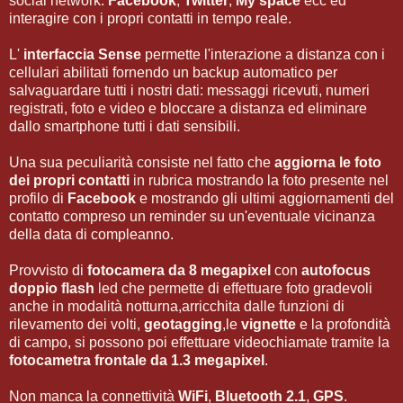
social network:
Facebook
,
Twitter
,
My space
ecc ed
interagire con i propri contatti in tempo reale.
L'
interfaccia Sense
permette l'interazione a distanza con i
cellulari abilitati fornendo un backup automatico per
salvaguardare tutti i nostri dati: messaggi ricevuti, numeri
registrati, foto e video e bloccare a distanza ed eliminare
dallo smartphone tutti i dati sensibili.
Una sua peculiarità consiste nel fatto che
aggiorna le foto
dei propri contatti
in rubrica mostrando la foto presente nel
profilo di
Facebook
e mostrando gli ultimi aggiornamenti del
contatto compreso un reminder su un'eventuale vicinanza
della data di compleanno.
Provvisto di
fotocamera da 8 megapixel
con
autofocus
doppio flash
led che permette di effettuare foto gradevoli
anche in modalità notturna,arricchita dalle funzioni di
rilevamento dei volti,
geotagging
,le
vignette
e la profondità
di campo, si possono poi effettuare videochiamate tramite la
fotocametra frontale da 1.3 megapixel
.
Non manca la connettività
WiFi
,
Bluetooth 2.1
,
GPS
.