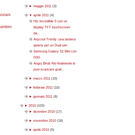
►
maggio 2011
(
3
)
anziani
▼
aprile 2011
(
4
)
Htc incredible S con un
bambini
display TFT touchscreen
da...
Anycool Trendy :una tastiera
qwerty per un Dual sim
Samsung Galaxy S2 Mini con
H3G
Angry Birds Rio finalmente lo
puoi scaricare grati...
►
marzo 2011
(
10
)
►
febbraio 2011
(
10
)
►
gennaio 2011
(
8
)
►
2010
(
103
)
►
dicembre 2010
(
17
)
►
novembre 2010
(
18
)
►
aprile 2010
(
5
)