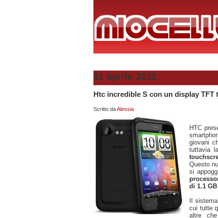
11 aprile 2011
Htc incredible S con un display TFT 
Scritto da
Alessia
HTC pres
smartphon
giovani c
tuttavia 
touchscr
Questo nu
si appogg
processo
di 1.1 GB
Il sistem
cui tutte 
altre che