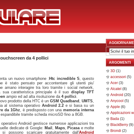
AGGIORNAME
touchscreen da 4 pollici
ARGOMENTI
3D
(1)
accessori
(5)
enta un nuovo smartphone :
Htc incredible S
, questo
e è stato pensato per accontentare gli utenti piu'
Acer
(3)
he amano interagire tra loro tramite i social network,
Alcatel
(8)
la sua caratteristica principale è il suo
display TFT
Android
(20)
een
ampio ed ad alta risoluzione da
4 pollici
.
ovo prodotto della HTC è un
GSM Quadband
,
UMTS
,
Anycool
(5)
ia al sistema operativo
Android 2.2
e si basa su un
Apple
(6)
re da 1Ghz
, è predisposto con una
memoria interna
Applicazioni 
espandibile tramite scheda microSD fino a 8GB.
Bada
(1)
a operativo Android gestisce numerose applicazioni tra
BlackBerry
(9)
quelle dedicate di Google:
Mail
,
Maps
,
Picasa
e molte
Brondi
(2)
 si possono scaricare gratuitamente dall'
Android