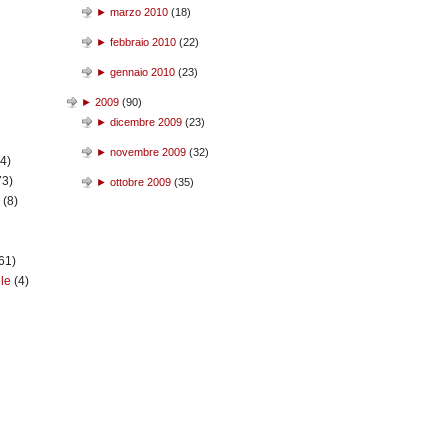
►
marzo 2010
(
18
)
►
febbraio 2010
(
22
)
►
gennaio 2010
(
23
)
►
2009
(
90
)
►
dicembre 2009
(
23
)
►
novembre 2009
(
32
)
(4)
73)
►
ottobre 2009
(
35
)
n
(8)
61)
ile
(4)