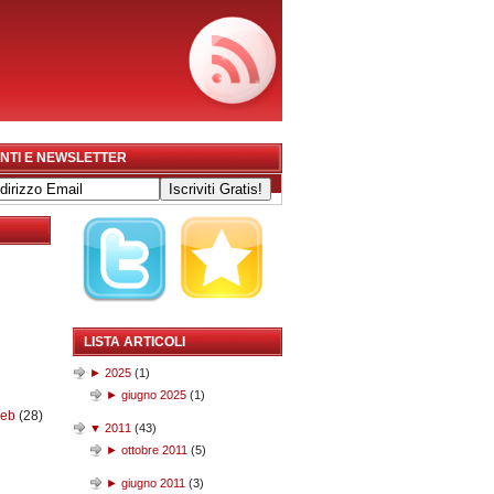
NTI E NEWSLETTER
LISTA ARTICOLI
►
2025
(
1
)
►
giugno 2025
(
1
)
web
(28)
▼
2011
(
43
)
►
ottobre 2011
(
5
)
►
giugno 2011
(
3
)