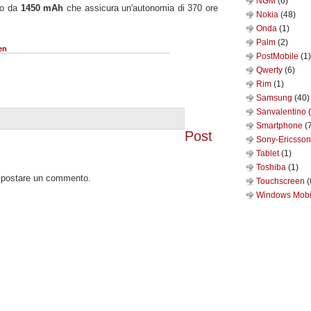
NGM
(6)
tio da
1450 mAh
che assicura un'autonomia di 370 ore
Nokia
(48)
Onda
(1)
Palm
(2)
en
PostMobile
(1)
Qwerty
(6)
Rim
(1)
Samsung
(40)
Sanvalentino
Smartphone
(
Post
Sony-Ericsso
Tablet
(1)
Toshiba
(1)
o postare un commento.
Touchscreen
(
Windows Mob