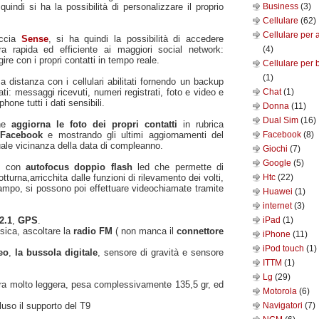
uindi si ha la possibilità di personalizzare il proprio
Business
(3)
Cellulare
(62)
Cellulare per 
faccia
Sense
, si ha quindi la possibilità di accedere
a rapida ed efficiente ai maggiori social network:
(4)
ire con i propri contatti in tempo reale.
Cellulare per 
(1)
 a distanza con i cellulari abilitati fornendo un backup
ati: messaggi ricevuti, numeri registrati, foto e video e
Chat
(1)
one tutti i dati sensibili.
Donna
(11)
Dual Sim
(16)
che
aggiorna le foto dei propri contatti
in rubrica
i
Facebook
e mostrando gli ultimi aggiornamenti del
Facebook
(8)
ale vicinanza della data di compleanno.
Giochi
(7)
Google
(5)
el
con
autofocus doppio flash
led che permette di
tturna,arricchita dalle funzioni di rilevamento dei volti,
Htc
(22)
campo, si possono poi effettuare videochiamate tramite
Huawei
(1)
internet
(3)
2.1
,
GPS
.
iPad
(1)
usica, ascoltare la
radio FM
( non manca il
connettore
iPhone
(11)
iPod touch
(1)
eo
,
la bussola digitale
, sensore di gravità e sensore
ITTM
(1)
Lg
(29)
tura molto leggera, pesa complessivamente 135,5 gr, ed
Motorola
(6)
luso il supporto del T9
Navigatori
(7)