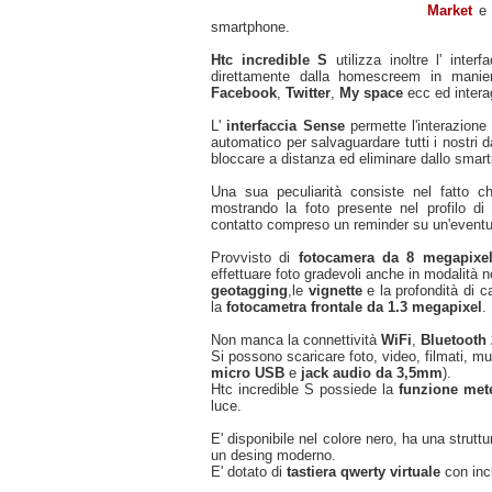
Market
e q
smartphone.
Htc incredible S
utilizza inoltre l' inter
direttamente dalla homescreem in manier
Facebook
,
Twitter
,
My space
ecc ed interag
L'
interfaccia Sense
permette l'interazione
automatico per salvaguardare tutti i nostri d
bloccare a distanza ed eliminare dallo smartph
Una sua peculiarità consiste nel fatto 
mostrando la foto presente nel profilo d
contatto compreso un reminder su un'eventu
Provvisto di
fotocamera da 8 megapix
effettuare foto gradevoli anche in modalità no
geotagging
,le
vignette
e la profondità di 
la
fotocametra frontale da 1.3 megapixel
.
Non manca la connettività
WiFi
,
Bluetooth 
Si possono scaricare foto, video, filmati, m
micro USB
e
jack audio da 3,5mm
).
Htc incredible S possiede la
funzione met
luce.
E' disponibile nel colore nero, ha una strut
un desing moderno.
E' dotato di
tastiera qwerty virtuale
con inc