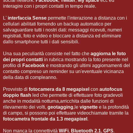
social network:
Facebook
,
Twitter
,
My space
ecc ed
interagire con i propri contatti in tempo reale.
L'
interfaccia Sense
permette l'interazione a distanza con i
cellulari abilitati fornendo un backup automatico per
salvaguardare tutti i nostri dati: messaggi ricevuti, numeri
registrati, foto e video e bloccare a distanza ed eliminare
dallo smartphone tutti i dati sensibili.
Una sua peculiarità consiste nel fatto che
aggiorna le foto
dei propri contatti
in rubrica mostrando la foto presente nel
profilo di
Facebook
e mostrando gli ultimi aggiornamenti del
contatto compreso un reminder su un'eventuale vicinanza
della data di compleanno.
Provvisto di
fotocamera da 8 megapixel
con
autofocus
doppio flash
led che permette di effettuare foto gradevoli
anche in modalità notturna,arricchita dalle funzioni di
rilevamento dei volti,
geotagging
,le
vignette
e la profondità
di campo, si possono poi effettuare videochiamate tramite la
fotocametra frontale da 1.3 megapixel
.
Non manca la connettività
WiFi
,
Bluetooth 2.1
,
GPS
.