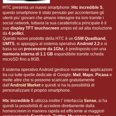
HTC presenta un nuovo smartphone :
Htc incredible S
,
questo smartphone è stato pensato per accontentare gli
utenti piu' giovani che amano interagire tra loro tramite i
social network, tuttavia la sua caratteristica principale è il
suo
display TFT touchscreen
ampio ed ad alta risoluzione
da
4 pollici
.
Questo nuovo prodotto della HTC è un
GSM Quadband
,
UMTS
, si appoggia al sistema operativo
Android 2.2
e si
basa su un
processore da 1Ghz
, è predisposto con una
memoria interna di 1.1 GB
espandibile tramite scheda
microSD fino a 8GB.
Il sistema operativo Android gestisce numerose applicazioni
tra cui tutte quelle dedicate di Google:
Mail
,
Maps
,
Picasa
e
molte altre che si possono scaricare gratuitamente
dall'
Android Market
e quindi si ha la possibilità di
personalizzare il proprio smartphone.
Htc incredible S
utilizza inoltre l' interfaccia
Sense
, si ha
quindi la possibilità di accedere direttamente dalla
homescreem in maniera rapida ed efficiente ai maggiori