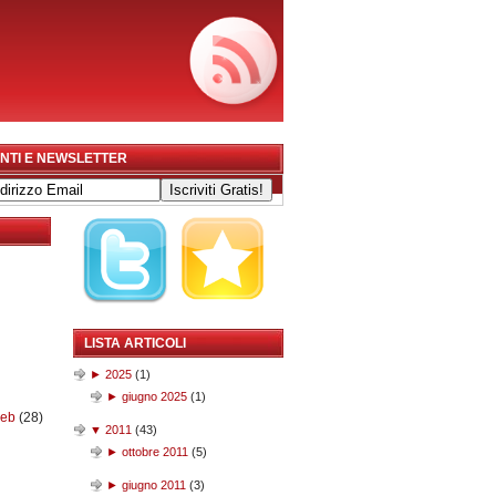
NTI E NEWSLETTER
LISTA ARTICOLI
►
2025
(
1
)
►
giugno 2025
(
1
)
web
(28)
▼
2011
(
43
)
►
ottobre 2011
(
5
)
►
giugno 2011
(
3
)