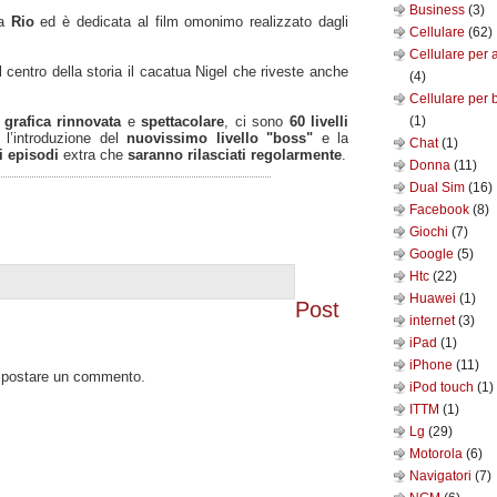
Business
(3)
la
Rio
ed è dedicata al film omonimo realizzato dagli
Cellulare
(62)
Cellulare per 
l centro della storia il cacatua Nigel che riveste anche
(4)
Cellulare per 
a
grafica rinnovata
e
spettacolare
, ci sono
60 livelli
(1)
 l’introduzione del
nuovissimo livello "boss"
e la
Chat
(1)
i episodi
extra che
saranno rilasciati regolarmente
.
Donna
(11)
Dual Sim
(16)
Facebook
(8)
Giochi
(7)
Google
(5)
Htc
(22)
Huawei
(1)
Post
internet
(3)
iPad
(1)
iPhone
(11)
o postare un commento.
iPod touch
(1)
ITTM
(1)
Lg
(29)
Motorola
(6)
Navigatori
(7)