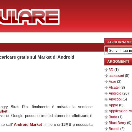
AGGIORNAME
caricare gratis sul Market di Android
ARGOMENTI
3D
(1)
accessori
(5)
Acer
(3)
Alcatel
(8)
Android
(20)
Anycool
(5)
Apple
(6)
Angry Birds Rio: finalmente è arrivata la versione
rket
.
Applicazioni 
ativo di Google possono immediatamente
effettuare il
Bada
(1)
BlackBerry
(9)
nte dall'
Android Market
:il file è di
13MB
e necessita
Brondi
(2)