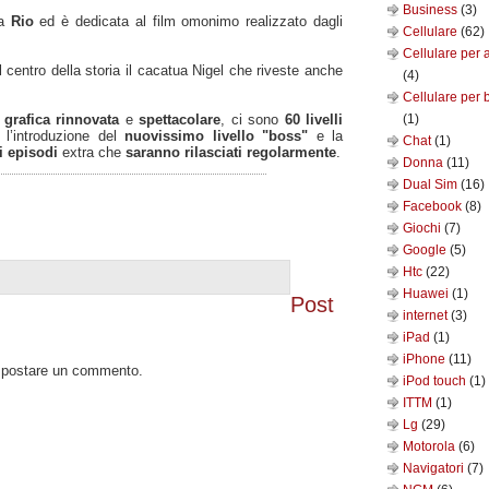
Business
(3)
la
Rio
ed è dedicata al film omonimo realizzato dagli
Cellulare
(62)
Cellulare per 
l centro della storia il cacatua Nigel che riveste anche
(4)
Cellulare per 
a
grafica rinnovata
e
spettacolare
, ci sono
60 livelli
(1)
 l’introduzione del
nuovissimo livello "boss"
e la
Chat
(1)
i episodi
extra che
saranno rilasciati regolarmente
.
Donna
(11)
Dual Sim
(16)
Facebook
(8)
Giochi
(7)
Google
(5)
Htc
(22)
Huawei
(1)
Post
internet
(3)
iPad
(1)
iPhone
(11)
o postare un commento.
iPod touch
(1)
ITTM
(1)
Lg
(29)
Motorola
(6)
Navigatori
(7)