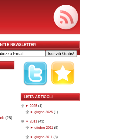
NTI E NEWSLETTER
LISTA ARTICOLI
►
2025
(
1
)
►
giugno 2025
(
1
)
web
(28)
▼
2011
(
43
)
►
ottobre 2011
(
5
)
►
giugno 2011
(
3
)