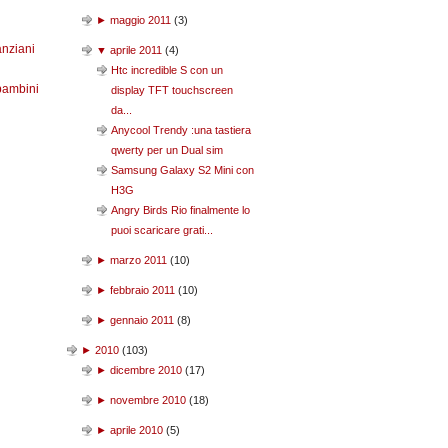
►
maggio 2011
(
3
)
anziani
▼
aprile 2011
(
4
)
Htc incredible S con un
bambini
display TFT touchscreen
da...
Anycool Trendy :una tastiera
qwerty per un Dual sim
Samsung Galaxy S2 Mini con
H3G
Angry Birds Rio finalmente lo
puoi scaricare grati...
►
marzo 2011
(
10
)
►
febbraio 2011
(
10
)
►
gennaio 2011
(
8
)
►
2010
(
103
)
►
dicembre 2010
(
17
)
►
novembre 2010
(
18
)
►
aprile 2010
(
5
)