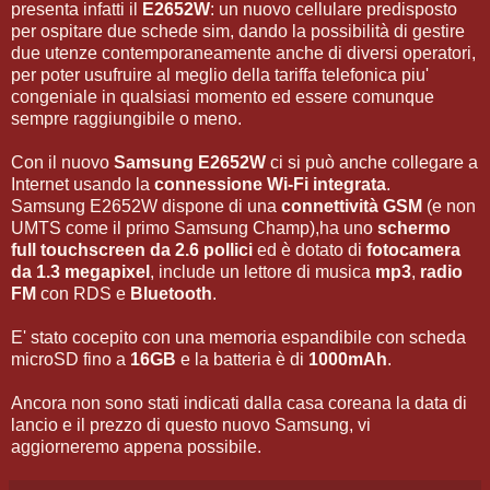
presenta infatti il
E2652W
: un nuovo cellulare predisposto
per ospitare due schede sim, dando la possibilità di gestire
due utenze contemporaneamente anche di diversi operatori,
per poter usufruire al meglio della tariffa telefonica piu'
congeniale in qualsiasi momento ed essere comunque
sempre raggiungibile o meno.
Con il nuovo
Samsung E2652W
ci si può anche collegare a
Internet usando la
connessione Wi-Fi integrata
.
Samsung E2652W dispone di una
connettività GSM
(e non
UMTS come il primo Samsung Champ),ha uno
schermo
full touchscreen da 2.6 pollici
ed è dotato di
fotocamera
da 1.3 megapixel
, include un lettore di musica
mp3
,
radio
FM
con RDS e
Bluetooth
.
E' stato cocepito con una memoria espandibile con scheda
microSD fino a
16GB
e la batteria è di
1000mAh
.
Ancora non sono stati indicati dalla casa coreana la data di
lancio e il prezzo di questo nuovo Samsung, vi
aggiorneremo appena possibile.