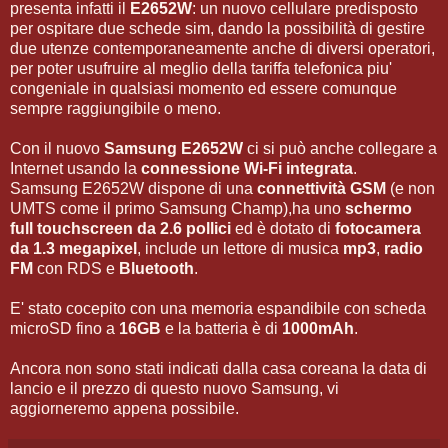
presenta infatti il
E2652W
: un nuovo cellulare predisposto
per ospitare due schede sim, dando la possibilità di gestire
due utenze contemporaneamente anche di diversi operatori,
per poter usufruire al meglio della tariffa telefonica piu'
congeniale in qualsiasi momento ed essere comunque
sempre raggiungibile o meno.
Con il nuovo
Samsung E2652W
ci si può anche collegare a
Internet usando la
connessione Wi-Fi integrata
.
Samsung E2652W dispone di una
connettività GSM
(e non
UMTS come il primo Samsung Champ),ha uno
schermo
full touchscreen da 2.6 pollici
ed è dotato di
fotocamera
da 1.3 megapixel
, include un lettore di musica
mp3
,
radio
FM
con RDS e
Bluetooth
.
E' stato cocepito con una memoria espandibile con scheda
microSD fino a
16GB
e la batteria è di
1000mAh
.
Ancora non sono stati indicati dalla casa coreana la data di
lancio e il prezzo di questo nuovo Samsung, vi
aggiorneremo appena possibile.