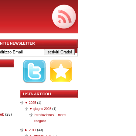
NTI E NEWSLETTER
LISTA ARTICOLI
▼
2025
(
1
)
▼
giugno 2025
(
1
)
web
(28)
Introduzione<!-- more --
>seguito
►
2011
(
43
)