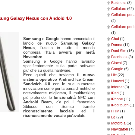
Business
(3)
Cellulare
(62)
Cellulare per 
ung Galaxy Nexus con Andoid 4.0
(4)
Cellulare per 
(1)
Samsung
e
Google
hanno annunciato il
Chat
(1)
lancio del nuovo
Samsung Galaxy
Donna
(11)
Nexus
, l’uscita in tutto il mondo
Dual Sim
(16)
compresa l'Italia avverrà per
metà
Novembre
.
Facebook
(8)
Samsung e Google hanno lavorato
Giochi
(7)
specificatamente sulla parte software
Google
(5)
piu' che su quella hardware.
Ecco quindi che troviamo
il nuovo
Htc
(22)
sistema operativo Android Ice Cream
Huawei
(1)
Sandwich 4.0
con le sue numerose
internet
(3)
innovazioni come per la barra di notifiche
notevolmente migliorata, il multitasking
iPad
(1)
più profondo, le
funzionalità NFC con
iPhone
(11)
Android Beam
, c'è poi il fantastico
iPod touch
(1)
Sblocco con Sorriso tramite
riconoscimento facciale
ed il
ITTM
(1)
riconoscimento vocale
piu'evoluto.
Lg
(29)
Motorola
(6)
Navigatori
(7)