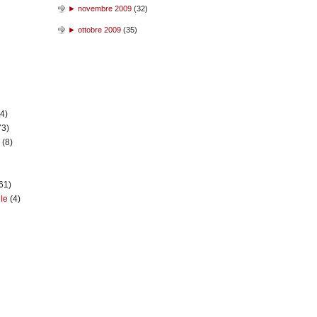
►
novembre 2009
(
32
)
►
ottobre 2009
(
35
)
(4)
73)
n
(8)
61)
ile
(4)