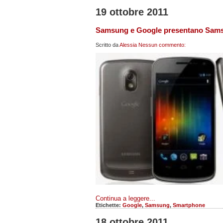
19 ottobre 2011
Samsung e Google presentano Sams
Scritto da
Alessia
Nessun commento:
Continua a leggere...
Etichette:
Google
,
Samsung
,
Smartphone
18 ottobre 2011