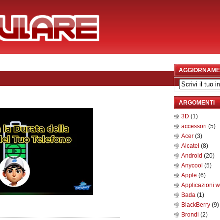
AGGIORNAME
ARGOMENTI
3D
(1)
accessori
(5)
Acer
(3)
Alcatel
(8)
Android
(20)
Anycool
(5)
Apple
(6)
Applicazioni 
Bada
(1)
BlackBerry
(9)
Brondi
(2)