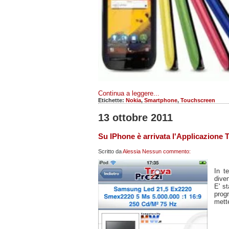
Continua a leggere...
Etichette:
Nokia
,
Smartphone
,
Touchscreen
13 ottobre 2011
Su IPhone è arrivata l'Applicazione T
Scritto da
Alessia
Nessun commento:
In t
diven
E' st
prog
mette