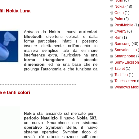
NGM
(6)
Nokia
(48)
fili Nokia Luna
Onda
(1)
Palm
(2)
PostMobile
(1)
Qwerty
(6)
Arrivano da
Nokia
i nuovi
auricolari
Bluetooth
divertenti colorati e dalla
Rim
(1)
forma particolare, infatti si possono
Samsung
(40)
inserire direttamente nell'orecchio in
Sanvalentino
maniera semplice tale da eliminare
interferenze extra, l’auricolare ha una
Smartphone
(
forma triangolare di piccole
Sony-Ericsso
dimensioni
ed ha una base che ne
Tablet
(1)
prolunga l’autonomia e che funziona da
Toshiba
(1)
Touchscreen
(
Windows Mob
 e tanti colori
Nokia
sta lanciando sul mercato per il
periodo Natalizio
il nuovo
Nokia 603
,
un nuovo Smartphone con
sistema
operativo Symbian Belle
, il nuovo
sistema operativo Symbian ricco di
novità :c'è un'indicizzazione sull'intero