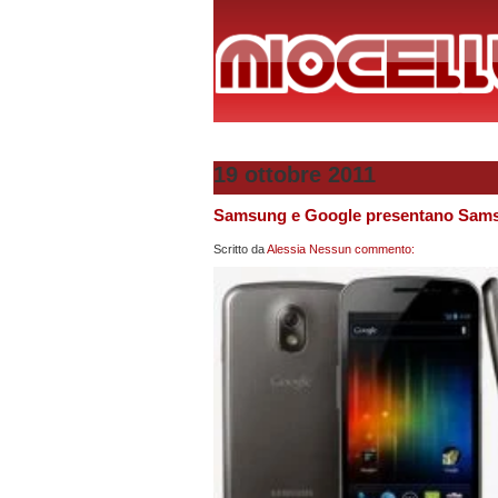
19 ottobre 2011
Samsung e Google presentano Sams
Scritto da
Alessia
Nessun commento: