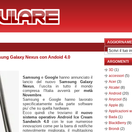
AGGIORNAME
ung Galaxy Nexus con Andoid 4.0
ARGOMENTI
3D
(1)
accessori
(5)
Samsung
e
Google
hanno annunciato il
lancio del nuovo
Samsung Galaxy
Acer
(3)
Nexus
, l’uscita in tutto il mondo
Alcatel
(8)
compresa l'Italia avverrà per
metà
Android
(20)
Novembre
.
Samsung e Google hanno lavorato
Anycool
(5)
specificatamente sulla parte software
Apple
(6)
piu' che su quella hardware.
Applicazioni 
Ecco quindi che troviamo
il nuovo
sistema operativo Android Ice Cream
Bada
(1)
Sandwich 4.0
con le sue numerose
BlackBerry
(9)
innovazioni come per la barra di notifiche
Brondi
(2)
notevolmente migliorata, il multitasking