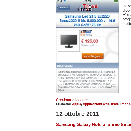
In t
diven
E' st
prog
mette
Continua a leggere...
Etichette:
Apple
,
Applicazioni web
,
iPad
,
iPhone
12 ottobre 2011
Samsung Galaxy Note :il primo Smar