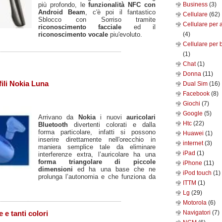
più profondo, le
funzionalità NFC con
Business
(3)
Android Beam
, c'è poi il fantastico
Cellulare
(62)
Sblocco con Sorriso tramite
Cellulare per 
riconoscimento facciale
ed il
riconoscimento vocale
piu'evoluto.
(4)
Cellulare per 
(1)
Chat
(1)
Donna
(11)
fili Nokia Luna
Dual Sim
(16)
Facebook
(8)
Giochi
(7)
Google
(5)
Arrivano da
Nokia
i nuovi
auricolari
Htc
(22)
Bluetooth
divertenti colorati e dalla
forma particolare, infatti si possono
Huawei
(1)
inserire direttamente nell'orecchio in
internet
(3)
maniera semplice tale da eliminare
iPad
(1)
interferenze extra, l’auricolare ha una
forma triangolare di piccole
iPhone
(11)
dimensioni
ed ha una base che ne
iPod touch
(1)
prolunga l’autonomia e che funziona da
ITTM
(1)
Lg
(29)
Motorola
(6)
Navigatori
(7)
 e tanti colori