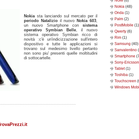
NGM
(6)
Nokia
(48)
Onda
(1)
Nokia
sta lanciando sul mercato per il
Palm
(2)
periodo Natalizio
il nuovo
Nokia 603
,
un nuovo Smartphone con
sistema
PostMobile
(1)
operativo Symbian Belle
, il nuovo
Qwerty
(6)
sistema operativo Symbian ricco di
Rim
(1)
novità :c'è un'indicizzazione sull'intero
dispositivo e tutte le applicazioni si
Samsung
(40)
trovano sul medesimo livello pertanto
Sanvalentino
non sono piu' presenti quelle moltitudini
Smartphone
(
di sottocartelle.
Sony-Ericsso
Tablet
(1)
Toshiba
(1)
Touchscreen
(
Windows Mob
rovaPrezzi.it