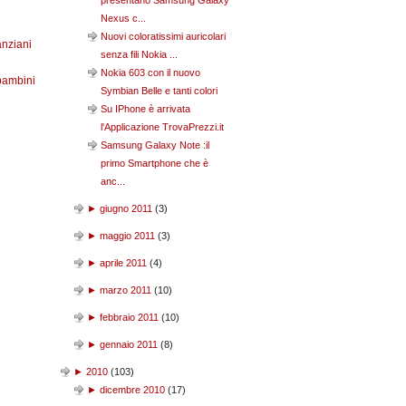
presentano Samsung Galaxy
Nexus c...
Nuovi coloratissimi auricolari
anziani
senza fili Nokia ...
Nokia 603 con il nuovo
bambini
Symbian Belle e tanti colori
Su IPhone è arrivata
l'Applicazione TrovaPrezzi.it
Samsung Galaxy Note :il
primo Smartphone che è
anc...
►
giugno 2011
(
3
)
►
maggio 2011
(
3
)
►
aprile 2011
(
4
)
►
marzo 2011
(
10
)
►
febbraio 2011
(
10
)
►
gennaio 2011
(
8
)
►
2010
(
103
)
►
dicembre 2010
(
17
)