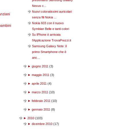
presentano Samsung Galaxy
Nexus c...
Nuovi coloratissimi auricolari
anziani
senza fili Nokia ...
Nokia 603 con il nuovo
bambini
Symbian Belle e tanti colori
Su IPhone è arrivata
l'Applicazione TrovaPrezzi.it
Samsung Galaxy Note :il
primo Smartphone che è
anc...
►
giugno 2011
(
3
)
►
maggio 2011
(
3
)
►
aprile 2011
(
4
)
►
marzo 2011
(
10
)
►
febbraio 2011
(
10
)
►
gennaio 2011
(
8
)
►
2010
(
103
)
►
dicembre 2010
(
17
)