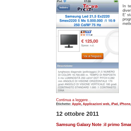
In t
diven
E' st
prog
mette
Continua a leggere...
Etichette:
Apple
,
Applicazioni web
,
iPad
,
iPhone
12 ottobre 2011
Samsung Galaxy Note :il primo Smar