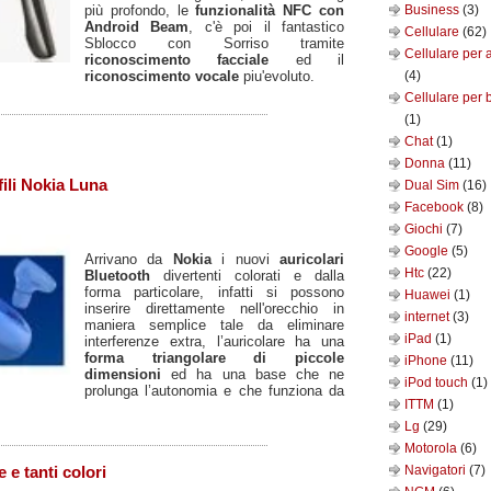
più profondo, le
funzionalità NFC con
Business
(3)
Android Beam
, c'è poi il fantastico
Cellulare
(62)
Sblocco con Sorriso tramite
Cellulare per 
riconoscimento facciale
ed il
riconoscimento vocale
piu'evoluto.
(4)
Cellulare per 
(1)
Chat
(1)
Donna
(11)
fili Nokia Luna
Dual Sim
(16)
Facebook
(8)
Giochi
(7)
Google
(5)
Arrivano da
Nokia
i nuovi
auricolari
Htc
(22)
Bluetooth
divertenti colorati e dalla
forma particolare, infatti si possono
Huawei
(1)
inserire direttamente nell'orecchio in
internet
(3)
maniera semplice tale da eliminare
iPad
(1)
interferenze extra, l’auricolare ha una
forma triangolare di piccole
iPhone
(11)
dimensioni
ed ha una base che ne
iPod touch
(1)
prolunga l’autonomia e che funziona da
ITTM
(1)
Lg
(29)
Motorola
(6)
Navigatori
(7)
 e tanti colori