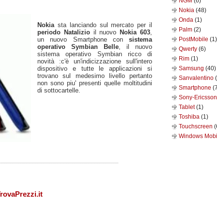
NGM
(6)
Nokia
(48)
Onda
(1)
Nokia
sta lanciando sul mercato per il
Palm
(2)
periodo Natalizio
il nuovo
Nokia 603
,
un nuovo Smartphone con
sistema
PostMobile
(1)
operativo Symbian Belle
, il nuovo
Qwerty
(6)
sistema operativo Symbian ricco di
Rim
(1)
novità :c'è un'indicizzazione sull'intero
dispositivo e tutte le applicazioni si
Samsung
(40)
trovano sul medesimo livello pertanto
Sanvalentino
non sono piu' presenti quelle moltitudini
Smartphone
(
di sottocartelle.
Sony-Ericsso
Tablet
(1)
Toshiba
(1)
Touchscreen
(
Windows Mob
rovaPrezzi.it