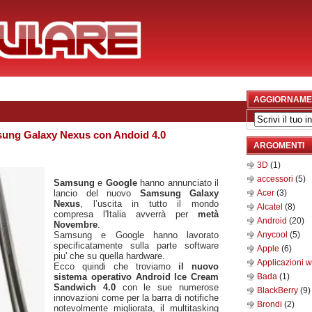
AGGIORNAME
ung Galaxy Nexus con Andoid 4.0
ARGOMENTI
3D
(1)
accessori
(5)
Samsung
e
Google
hanno annunciato il
lancio del nuovo
Samsung Galaxy
Acer
(3)
Nexus
, l’uscita in tutto il mondo
Alcatel
(8)
compresa l'Italia avverrà per
metà
Android
(20)
Novembre
.
Samsung e Google hanno lavorato
Anycool
(5)
specificatamente sulla parte software
Apple
(6)
piu' che su quella hardware.
Applicazioni 
Ecco quindi che troviamo
il nuovo
sistema operativo Android Ice Cream
Bada
(1)
Sandwich 4.0
con le sue numerose
BlackBerry
(9)
innovazioni come per la barra di notifiche
Brondi
(2)
notevolmente migliorata, il multitasking