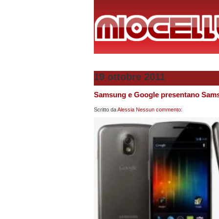
19 ottobre 2011
Samsung e Google presentano Sams
Scritto da
Alessia
Nessun commento: