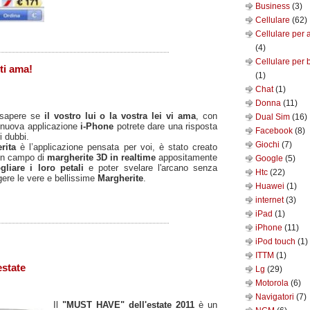
Business
(3)
Cellulare
(62)
Cellulare per 
(4)
Cellulare per 
ti ama!
(1)
Chat
(1)
Donna
(11)
 sapere se
il vostro lui o la vostra lei vi ama
, con
Dual Sim
(16)
 nuova applicazione
i-Phone
potrete dare una risposta
Facebook
(8)
i dubbi.
Giochi
(7)
rita
è l’applicazione pensata per voi, è stato creato
 un campo di
margherite 3D in realtime
appositamente
Google
(5)
ogliare i loro petali
e poter svelare l'arcano senza
Htc
(22)
gere le vere e bellissime
Margherite
.
Huawei
(1)
internet
(3)
iPad
(1)
iPhone
(11)
iPod touch
(1)
ITTM
(1)
estate
Lg
(29)
Motorola
(6)
Navigatori
(7)
Il
"MUST HAVE" dell'estate 2011
è un