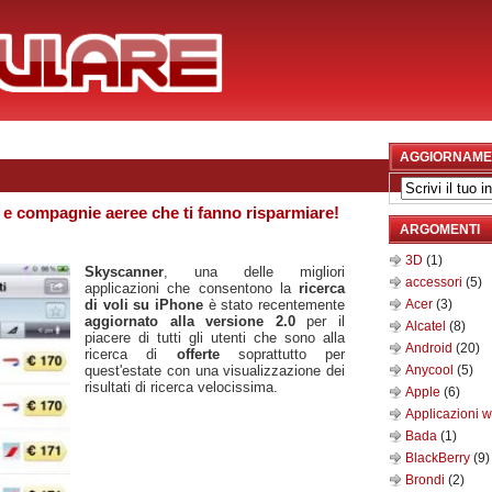
AGGIORNAME
 e compagnie aeree che ti fanno risparmiare!
ARGOMENTI
3D
(1)
Skyscanner
, una delle migliori
accessori
(5)
applicazioni che consentono la
ricerca
di voli su iPhone
è stato recentemente
Acer
(3)
aggiornato alla versione 2.0
per il
Alcatel
(8)
piacere di tutti gli utenti che sono alla
Android
(20)
ricerca di
offerte
soprattutto per
quest'estate con una visualizzazione dei
Anycool
(5)
risultati di ricerca velocissima.
Apple
(6)
Applicazioni 
Bada
(1)
BlackBerry
(9)
Brondi
(2)