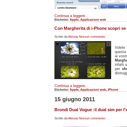
Continua a leggere...
Etichette:
Apple
,
Applicazioni web
Con Margherita di i-Phone scopri se 
Scritto da
Alessia
Nessun commento:
Volete
questa
ai vostr
Marghe
infatti
per
sf
distrug
Continua a leggere...
Etichette:
Apple
,
Applicazioni web
,
iPhone
15 giugno 2011
Brondi Dual Vogue :il dual sim per l'
Scritto da
Alessia
Nessun commento: