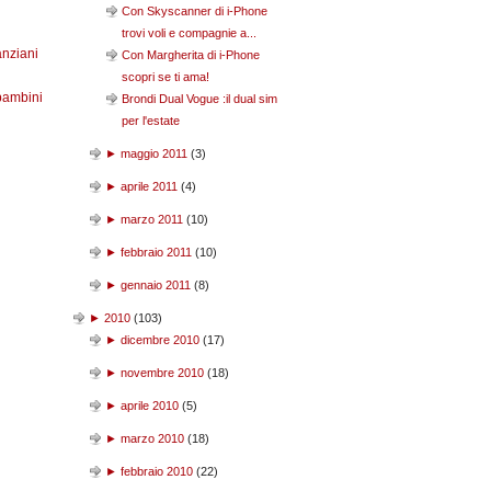
Con Skyscanner di i-Phone
trovi voli e compagnie a...
anziani
Con Margherita di i-Phone
scopri se ti ama!
bambini
Brondi Dual Vogue :il dual sim
per l'estate
►
maggio 2011
(
3
)
►
aprile 2011
(
4
)
►
marzo 2011
(
10
)
►
febbraio 2011
(
10
)
►
gennaio 2011
(
8
)
►
2010
(
103
)
►
dicembre 2010
(
17
)
►
novembre 2010
(
18
)
►
aprile 2010
(
5
)
►
marzo 2010
(
18
)
►
febbraio 2010
(
22
)