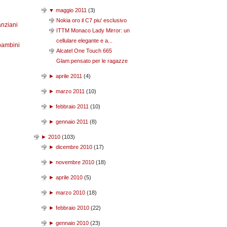
▼
maggio 2011
(
3
)
Nokia oro il C7 piu' esclusivo
anziani
ITTM Monaco Lady Mirror: un
cellulare elegante e a...
bambini
Alcatel One Touch 665
Glam:pensato per le ragazze
►
aprile 2011
(
4
)
►
marzo 2011
(
10
)
►
febbraio 2011
(
10
)
►
gennaio 2011
(
8
)
►
2010
(
103
)
►
dicembre 2010
(
17
)
►
novembre 2010
(
18
)
►
aprile 2010
(
5
)
►
marzo 2010
(
18
)
►
febbraio 2010
(
22
)
►
gennaio 2010
(
23
)