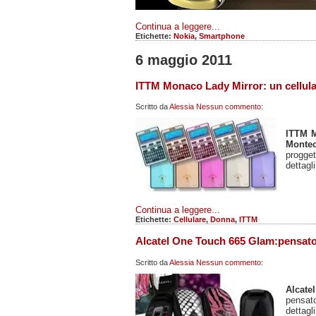
Continua a leggere...
Etichette:
Nokia
,
Smartphone
6 maggio 2011
ITTM Monaco Lady Mirror: un cellula
Scritto da
Alessia
Nessun commento:
ITTM 
Monte
progge
dettagli
Continua a leggere...
Etichette:
Cellulare
,
Donna
,
ITTM
Alcatel One Touch 665 Glam:pensato
Scritto da
Alessia
Nessun commento:
Alcate
pensat
dettagl