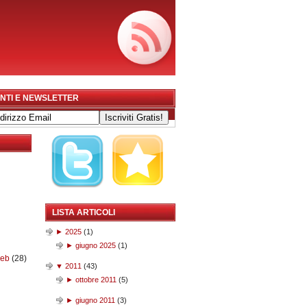
NTI E NEWSLETTER
LISTA ARTICOLI
►
2025
(
1
)
►
giugno 2025
(
1
)
web
(28)
▼
2011
(
43
)
►
ottobre 2011
(
5
)
►
giugno 2011
(
3
)