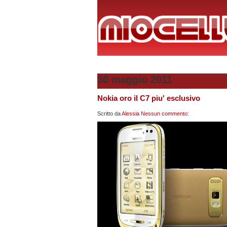
30 maggio 2011
Nokia oro il C7 piu' esclusivo
Scritto da
Alessia
Nessun commento: