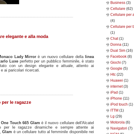
Business
(3)
Cellulare
(62)
Cellulare per 
(4)
Cellulare per 
(1)
re elegante e alla moda
Chat
(1)
Donna
(11)
Dual Sim
(16)
Facebook
(8)
Monaco Lady Mirror
è un nuovo cellulare della
linea
carlo Luxe
perfetto per un pubblico femminile, è stato
Giochi
(7)
ttato con un design elegante e attuale, attento ai
Google
(5)
 e ai paricolari ricercati.
Htc
(22)
Huawei
(1)
internet
(3)
iPad
(1)
iPhone
(11)
 per le ragazze
iPod touch
(1)
ITTM
(1)
Lg
(29)
Motorola
(6)
l One Touch 665 Glam
è il nuovo cellulare dell'Alcatel
o per le ragazze dinamiche e sempre attente ai
Navigatori
(7)
i,
Glam
è un cellulare tutto al femminile disponibile nei