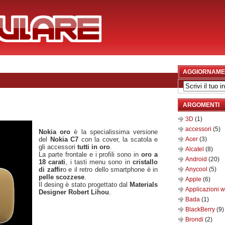
AGGIORNAME
ARGOMENTI
3D
(1)
accessori
(5)
Nokia oro
è la specialissima versione
del
Nokia C7
con la cover, la scatola e
Acer
(3)
gli accessori
tutti in oro
.
Alcatel
(8)
La parte frontale e i profili sono in
oro a
Android
(20)
18 carati
, i tasti menu sono in
cristallo
di zaffir
o e il retro dello smartphone è in
Anycool
(5)
pelle scozzese
.
Apple
(6)
Il desing è stato progettato dal
Materials
Applicazioni 
Designer Robert Lihou
.
Bada
(1)
BlackBerry
(9)
Brondi
(2)