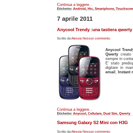
Continua a leggere...
Etichette:
Android
,
Htc
,
Smartphone
,
Touchscre
7 aprile 2011
Anycool Trendy :una tastiera qwerty
Scritto da
Alessia
Nessun commento:
Anycool Tren
Qwerty
creato
sempre in contat
E' stato predi
digitare in ma
email
,
Instant
Continua a leggere...
Etichette:
Anycool
,
Cellulare
,
Dual Sim
,
Qwerty
Samsung Galaxy S2 Mini con H3G
Scritto da
Alessia
Nessun commento: