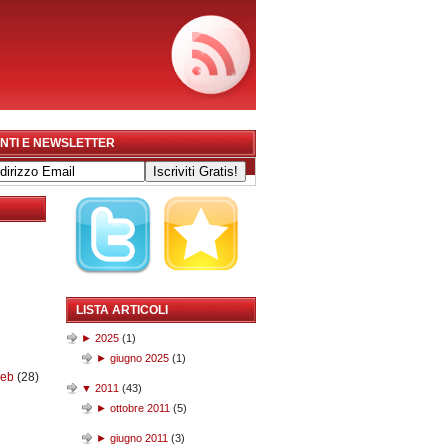
NTI E NEWSLETTER
LISTA ARTICOLI
►
2025
(
1
)
►
giugno 2025
(
1
)
web
(28)
▼
2011
(
43
)
►
ottobre 2011
(
5
)
►
giugno 2011
(
3
)