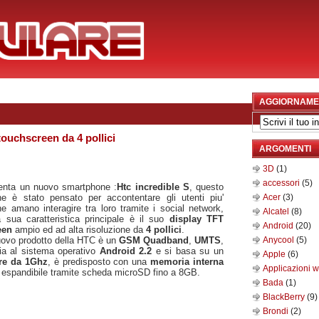
AGGIORNAME
touchscreen da 4 pollici
ARGOMENTI
3D
(1)
accessori
(5)
enta un nuovo smartphone :
Htc incredible S
, questo
e è stato pensato per accontentare gli utenti piu'
Acer
(3)
he amano interagire tra loro tramite i social network,
Alcatel
(8)
la sua caratteristica principale è il suo
display TFT
Android
(20)
een
ampio ed ad alta risoluzione da
4 pollici
.
ovo prodotto della HTC è un
GSM Quadband
,
UMTS
,
Anycool
(5)
ia al sistema operativo
Android 2.2
e si basa su un
Apple
(6)
re da 1Ghz
, è predisposto con una
memoria interna
Applicazioni 
espandibile tramite scheda microSD fino a 8GB.
Bada
(1)
BlackBerry
(9)
Brondi
(2)