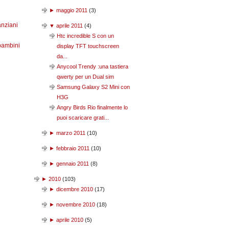
►
maggio 2011
(
3
)
anziani
▼
aprile 2011
(
4
)
Htc incredible S con un
bambini
display TFT touchscreen
da...
Anycool Trendy :una tastiera
qwerty per un Dual sim
Samsung Galaxy S2 Mini con
H3G
Angry Birds Rio finalmente lo
puoi scaricare grati...
►
marzo 2011
(
10
)
►
febbraio 2011
(
10
)
►
gennaio 2011
(
8
)
►
2010
(
103
)
►
dicembre 2010
(
17
)
►
novembre 2010
(
18
)
►
aprile 2010
(
5
)