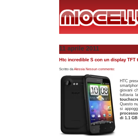
11 aprile 2011
Htc incredible S con un display TFT 
Scritto da
Alessia
Nessun commento:
HTC pres
smartphon
giovani c
tuttavia 
touchscr
Questo nu
si appogg
processo
di 1.1 GB