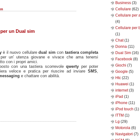
Business
(3)
Cellulare
(62)
en
Cellulare per 
(4)
Cellulare per 
 per un Dual sim
(1)
Chat
(1)
Donna
(11)
dy
è il nuovo cellulare
dual sim
con
tastiera completa
Dual Sim
(16)
 per un' utenza giovane e vivace che ama tenersi
Facebook
(8)
to con i propri amici.
Giochi
(7)
sposto con una tastiera scorrevole
qwerty
per poter
niera veloce e pratica per riuscire ad inviare
SMS
,
Google
(5)
 messaging
e chattare con abilità.
Htc
(22)
Huawei
(1)
internet
(3)
iPad
(1)
iPhone
(11)
iPod touch
(1)
ITTM
(1)
Lg
(29)
Motorola
(6)
Navigatori
(7)