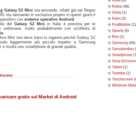
NGM
(6)
Nokia
(48)
g Galaxy S2 Mini
sta arrivando, infatti già nel Regno
Onda
(1)
3G sta lanciando in esclusiva proprio in questi giorni il
Palm
(2)
spositivo con
sistema operativo Android
.
ita del
Galaxy S2 Mini
in Italia è prevista per le
PostMobile
(1)
e settimane, molto probabilmente con un'offerta di
Qwerty
(6)
ia
.
Rim
(1)
ativo Mini non deve trarvi in inganno perché Galaxy S2
solo leggermente più piccolo rispetto a Samsung
Samsung
(40)
 e risulta uno smartphone di grande qualità .
Sanvalentino
Smartphone
(
Sony-Ericsso
Tablet
(1)
Toshiba
(1)
hscreen
Touchscreen
(
Windows Mob
caricare gratis sul Market di Android