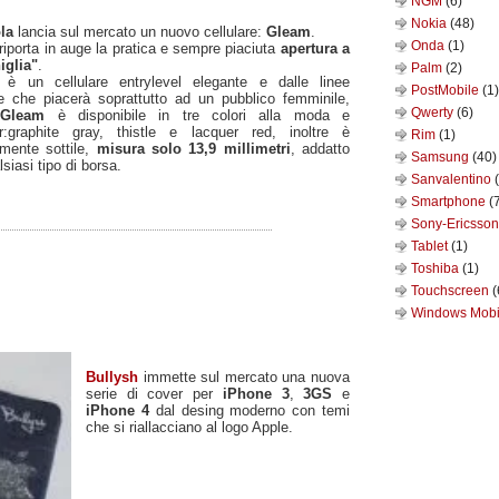
NGM
(6)
Nokia
(48)
la
lancia sul mercato un nuovo cellulare:
Gleam
.
Onda
(1)
iporta in auge la pratica e sempre piaciuta
apertura a
iglia"
.
Palm
(2)
m
è un cellulare entrylevel elegante e dalle linee
PostMobile
(1)
te che piacerà soprattutto ad un pubblico femminile,
Qwerty
(6)
i
Gleam
è disponibile in tre colori alla moda e
r:graphite gray, thistle e lacquer red, inoltre è
Rim
(1)
lmente sottile,
misura solo 13,9 millimetri
, addatto
Samsung
(40)
lsiasi tipo di borsa.
Sanvalentino
Smartphone
(
Sony-Ericsso
Tablet
(1)
Toshiba
(1)
Touchscreen
(
Windows Mob
Bullysh
immette sul mercato una nuova
serie di cover per
iPhone 3
,
3GS
e
iPhone 4
dal desing moderno con temi
che si riallacciano al logo Apple.