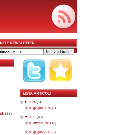
NTI E NEWSLETTER
LISTA ARTICOLI
►
2025
(
1
)
►
giugno 2025
(
1
)
web
(28)
▼
2011
(
43
)
►
ottobre 2011
(
5
)
►
giugno 2011
(
3
)