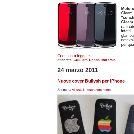
Motoro
Gleam r
"conch
Glea
raffina
infatt
glamou
notevo
per qua
Continua a leggere...
Etichette:
Cellulare
,
Donna
,
Motorola
24 marzo 2011
Nuove cover Bullysh per iPhone
Scritto da
Alessia
Nessun commento: