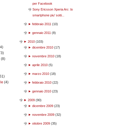
per Facebook
Sony Ericsson Xperia Arc :lo
smartphone piu' sotti...
►
febbraio 2011
(
10
)
►
gennaio 2011
(
8
)
►
2010
(
103
)
(4)
►
dicembre 2010
(
17
)
73)
►
novembre 2010
(
18
)
n
(8)
►
aprile 2010
(
5
)
►
marzo 2010
(
18
)
61)
ile
(4)
►
febbraio 2010
(
22
)
►
gennaio 2010
(
23
)
►
2009
(
90
)
►
dicembre 2009
(
23
)
►
novembre 2009
(
32
)
►
ottobre 2009
(
35
)