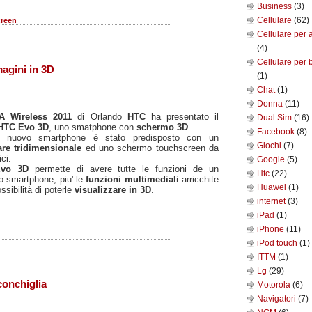
Business
(3)
Cellulare
(62)
reen
Cellulare per 
(4)
Cellulare per 
agini in 3D
(1)
Chat
(1)
Donna
(11)
A Wireless 2011
di Orlando
HTC
ha presentato il
Dual Sim
(16)
HTC Evo 3D
, uno smatphone con
schermo 3D
.
Facebook
(8)
 nuovo smartphone è stato predisposto con un
Giochi
(7)
re tridimensionale
ed uno schermo touchscreen da
ici.
Google
(5)
Evo 3D
permette di avere tutte le funzioni de un
Htc
(22)
o smartphone, piu' le
funzioni multimediali
arricchite
Huawei
(1)
ssibilità di poterle
visualizzare in 3D
.
internet
(3)
iPad
(1)
iPhone
(11)
iPod touch
(1)
ITTM
(1)
Lg
(29)
conchiglia
Motorola
(6)
Navigatori
(7)