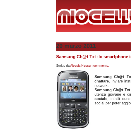
29 marzo 2011
Samsung Ch@t Txt :lo smartphone id
Scritto da
Alessia
Nessun commento:
Samsung Ch@t T
chattare
, inviare in
network.
Samsung Ch@t Tx
utenza giovane e d
sociale
, infatti qu
social per poter aggi