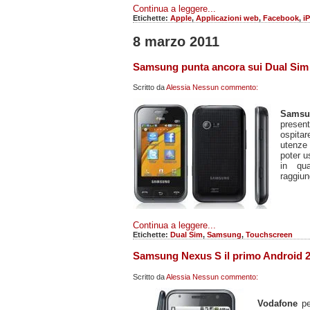
Continua a leggere...
Etichette:
Apple
,
Applicazioni web
,
Facebook
,
i
8 marzo 2011
Samsung punta ancora sui Dual Si
Scritto da
Alessia
Nessun commento:
Sams
presenta
ospitar
utenze
poter u
in qu
raggiun
Continua a leggere...
Etichette:
Dual Sim
,
Samsung
,
Touchscreen
Samsung Nexus S il primo Android 2
Scritto da
Alessia
Nessun commento:
Vodafone
per