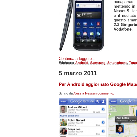
accaparrarsi
mettendo
in
Nexus S
, l'
è il risulta
questo smart
2.3 Ginger
Vodafone
.
Continua a leggere...
Etichette:
Android
,
Samsung
,
Smartphone
,
Touc
5 marzo 2011
Per Android aggiornato Google Maps:
Scritto da
Alessia
Nessun commento: