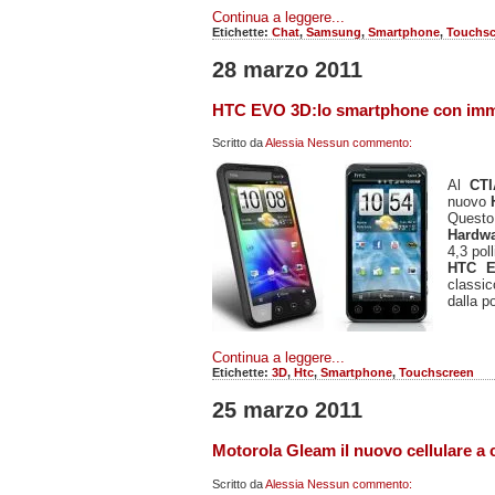
Continua a leggere...
Etichette:
Chat
,
Samsung
,
Smartphone
,
Touchsc
28 marzo 2011
HTC EVO 3D:lo smartphone con imm
Scritto da
Alessia
Nessun commento:
Al
CTI
nuovo
Questo
Hardwa
4,3 poll
HTC 
classic
dalla po
Continua a leggere...
Etichette:
3D
,
Htc
,
Smartphone
,
Touchscreen
25 marzo 2011
Motorola Gleam il nuovo cellulare a 
Scritto da
Alessia
Nessun commento: