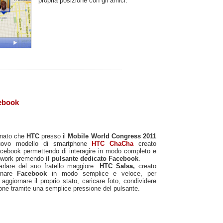
propria posizione con gli amici.
cebook
nnato che
HTC
presso il
Mobile World Congress 2011
uovo modello di smartphone
HTC ChaCha
creato
cebook permettendo di interagire in modo completo e
network premendo
il pulsante dedicato Facebook
.
lare del suo fratello maggiore:
HTC Salsa,
creato
rnare
Facebook
in modo semplice e veloce, per
 aggiornare il proprio stato, caricare foto, condividere
one tramite una semplice pressione del pulsante.