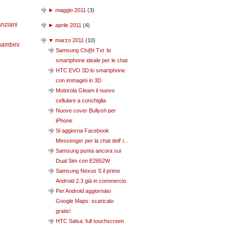
►
maggio 2011
(
3
)
anziani
►
aprile 2011
(
4
)
▼
marzo 2011
(
10
)
bambini
Samsung Ch@t Txt :lo
smartphone ideale per le chat
HTC EVO 3D:lo smartphone
con immagini in 3D
Motorola Gleam il nuovo
cellulare a conchiglia
Nuove cover Bullysh per
iPhone
Si aggiorna Facebook
Messenger per la chat dell' i...
Samsung punta ancora sui
Dual Sim con E2652W
Samsung Nexus S il primo
Android 2.3 già in commercio
Per Android aggiornato
Google Maps: scaricalo
gratis!
HTC Salsa: full touchscreen