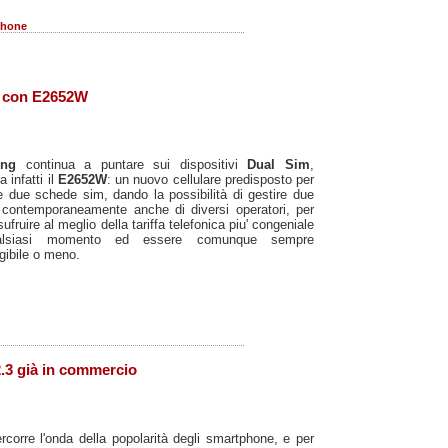
Phone
m con E2652W
ung
continua a puntare sui dispositivi
Dual Sim
,
 infatti il
E2652W
: un nuovo cellulare predisposto per
e due schede sim, dando la possibilità di gestire due
 contemporaneamente anche di diversi operatori, per
sufruire al meglio della tariffa telefonica piu' congeniale
alsiasi momento ed essere comunque sempre
gibile o meno.
.3 già in commercio
corre l'onda della popolarità degli smartphone, e per