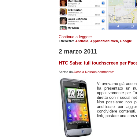
Continua a leggere...
Etichette:
Android
,
Applicazioni web
,
Google
2 marzo 2011
HTC Salsa: full touchscreen per Fa
Scritto da
Alessia
Nessun commento:
Vi avevamo già acce
ha presentato un n
apposivamente per Fa
diretto con il social 
Non possiamo non par
anch'esso per aggio
condividere contenuti,
link, postare una canz