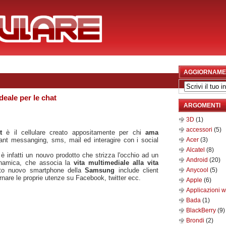
AGGIORNAME
eale per le chat
ARGOMENTI
3D
(1)
accessori
(5)
xt
è il cellulare creato appositamente per chi
ama
stant messanging, sms, mail ed interagire con i social
Acer
(3)
Alcatel
(8)
t
è infatti un nouvo prodotto che strizza l'occhio ad un
Android
(20)
inamica, che associa la
vita multimediale alla vita
esto nuovo smartphone della
Samsung
include client
Anycool
(5)
ornare le proprie utenze su Facebook, twitter ecc.
Apple
(6)
Applicazioni 
Bada
(1)
BlackBerry
(9)
Brondi
(2)