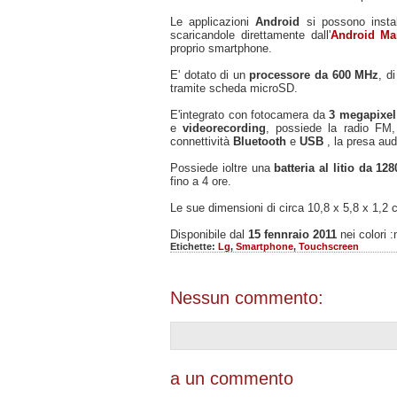
Le applicazioni
Android
si possono insta
scaricandole direttamente dall'
Android Ma
proprio smartphone.
E' dotato di un
processore da 600 MHz
, d
tramite scheda microSD.
E'integrato con fotocamera da
3 megapixe
e
videorecording
, possiede la radio FM, 
connettività
Bluetooth
e
USB
, la presa aud
Possiede ioltre una
batteria al litio da 1
fino a 4 ore.
Le sue dimensioni di circa 10,8 x 5,8 x 1,2 
Disponibile dal
15 fennraio 2011
nei colori 
Etichette:
Lg
,
Smartphone
,
Touchscreen
Nessun commento:
a un commento