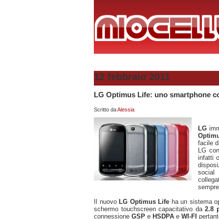
12 febbraio 2011
LG Optimus Life: uno smartphone c
Scritto da
Alessia
LG
imm
Optim
facile 
LG co
infatti
disposi
socia
collega
sempre
Il nuovo
LG Optimus Life
ha un sistema o
schermo touchscreen capacitativo da
2.8 
connessione
GSP
e
HSDPA
e
WI-FI
pertant