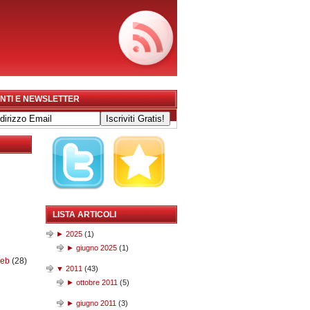
NTI E NEWSLETTER
LISTA ARTICOLI
►
2025
(
1
)
►
giugno 2025
(
1
)
web
(28)
▼
2011
(
43
)
►
ottobre 2011
(
5
)
►
giugno 2011
(
3
)