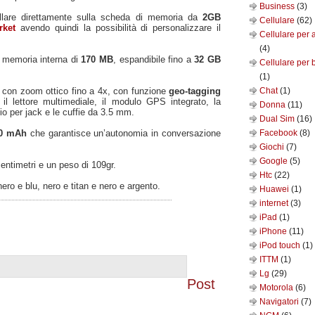
Business
(3)
llare direttamente sulla scheda di memoria da
2GB
Cellulare
(62)
rket
avendo quindi la possibilità di personalizzare il
Cellulare per 
(4)
i memoria interna di
170 MB
, espandibile fino a
32 GB
Cellulare per 
(1)
l
con zoom ottico fino a 4x, con funzione
geo-tagging
Chat
(1)
il lettore multimediale, il modulo GPS integrato, la
Donna
(11)
io per jack e le cuffie da 3.5 mm.
Dual Sim
(16)
280 mAh
che garantisce un’autonomia in conversazione
Facebook
(8)
Giochi
(7)
Google
(5)
centimetri e un peso di 109gr.
Htc
(22)
:nero e blu, nero e titan e nero e argento.
Huawei
(1)
internet
(3)
iPad
(1)
iPhone
(11)
iPod touch
(1)
ITTM
(1)
Lg
(29)
Post
Motorola
(6)
Navigatori
(7)