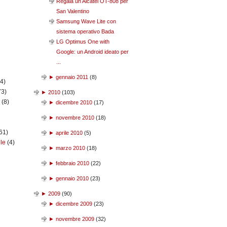
Regala un Alcatel OT-808 per
San Valentino
Samsung Wave Lite con
sistema operativo Bada
LG Optimus One with
Google: un Android ideato per
...
►
gennaio 2011
(
8
)
(4)
73)
►
2010
(
103
)
n
(8)
►
dicembre 2010
(
17
)
►
novembre 2010
(
18
)
61)
►
aprile 2010
(
5
)
ile
(4)
►
marzo 2010
(
18
)
►
febbraio 2010
(
22
)
►
gennaio 2010
(
23
)
►
2009
(
90
)
►
dicembre 2009
(
23
)
►
novembre 2009
(
32
)