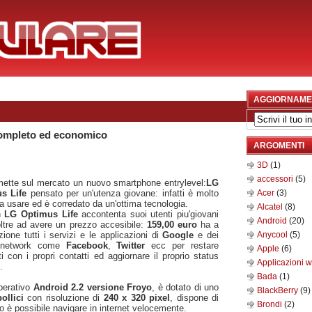
AGGIORNAME
ompleto ed economico
ARGOMENTI
3D
(1)
accessori
(5)
ette sul mercato un nuovo smartphone entrylevel:
LG
us Life
pensato per un'utenza giovane: infatti è molto
Acer
(3)
da usare ed è corredato da un'ottima tecnologia.
Alcatel
(8)
n
LG Optimus Life
accontenta suoi utenti piu'giovani
Android
(20)
 oltre ad avere un prezzo accesibile:
159,00 euro
ha a
zione tutti i servizi e le applicazioni di
Google
e dei
Anycool
(5)
l network come
Facebook
,
Twitter
ecc per restare
Apple
(6)
ti con i propri contatti ed aggiornare il proprio status
Applicazioni 
.
Bada
(1)
perativo
Android 2.2 versione Froyo
, è dotato di uno
BlackBerry
(9)
pollici
con risoluzione di
240 x 320 pixel
, dispone di
Brondi
(2)
o è possibile navigare in internet velocemente.