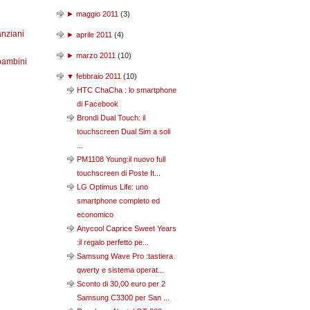
►
maggio 2011
(
3
)
anziani
►
aprile 2011
(
4
)
►
marzo 2011
(
10
)
bambini
▼
febbraio 2011
(
10
)
HTC ChaCha : lo smartphone
di Facebook
Brondi Dual Touch: il
touchscreen Dual Sim a soli
...
PM1108 Young:il nuovo full
touchscreen di Poste It...
LG Optimus Life: uno
smartphone completo ed
economico
Anycool Caprice Sweet Years
:il regalo perfetto pe...
Samsung Wave Pro :tastiera
qwerty e sistema operat...
Sconto di 30,00 euro per 2
Samsung C3300 per San ...