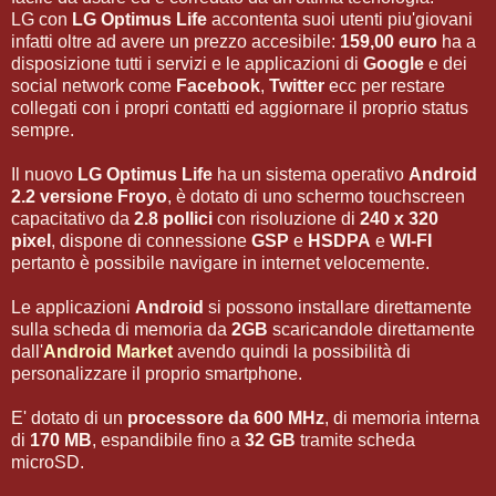
LG con
LG Optimus Life
accontenta suoi utenti piu'giovani
infatti oltre ad avere un prezzo accesibile:
159,00 euro
ha a
disposizione tutti i servizi e le applicazioni di
Google
e dei
social network come
Facebook
,
Twitter
ecc per restare
collegati con i propri contatti ed aggiornare il proprio status
sempre.
Il nuovo
LG Optimus Life
ha un sistema operativo
Android
2.2 versione Froyo
, è dotato di uno schermo touchscreen
capacitativo da
2.8 pollici
con risoluzione di
240 x 320
pixel
, dispone di connessione
GSP
e
HSDPA
e
WI-FI
pertanto è possibile navigare in internet velocemente.
Le applicazioni
Android
si possono installare direttamente
sulla scheda di memoria da
2GB
scaricandole direttamente
dall'
Android Market
avendo quindi la possibilità di
personalizzare il proprio smartphone.
E' dotato di un
processore da 600 MHz
, di memoria interna
di
170 MB
, espandibile fino a
32 GB
tramite scheda
microSD.