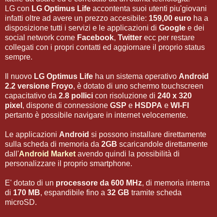
LG con
LG Optimus Life
accontenta suoi utenti piu'giovani
infatti oltre ad avere un prezzo accesibile:
159,00 euro
ha a
disposizione tutti i servizi e le applicazioni di
Google
e dei
social network come
Facebook
,
Twitter
ecc per restare
collegati con i propri contatti ed aggiornare il proprio status
sempre.
Il nuovo
LG Optimus Life
ha un sistema operativo
Android
2.2 versione Froyo
, è dotato di uno schermo touchscreen
capacitativo da
2.8 pollici
con risoluzione di
240 x 320
pixel
, dispone di connessione
GSP
e
HSDPA
e
WI-FI
pertanto è possibile navigare in internet velocemente.
Le applicazioni
Android
si possono installare direttamente
sulla scheda di memoria da
2GB
scaricandole direttamente
dall'
Android Market
avendo quindi la possibilità di
personalizzare il proprio smartphone.
E' dotato di un
processore da 600 MHz
, di memoria interna
di
170 MB
, espandibile fino a
32 GB
tramite scheda
microSD.