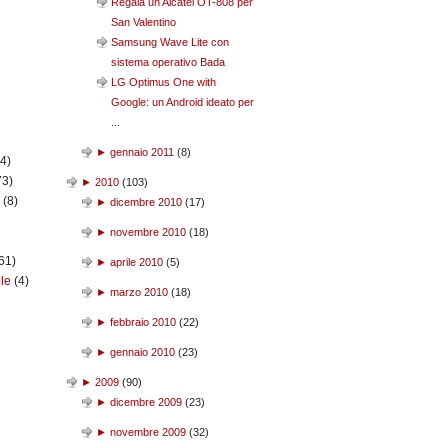
Regala un Alcatel OT-808 per
San Valentino
Samsung Wave Lite con
sistema operativo Bada
LG Optimus One with
Google: un Android ideato per
...
►
gennaio 2011
(
8
)
(4)
73)
►
2010
(
103
)
n
(8)
►
dicembre 2010
(
17
)
►
novembre 2010
(
18
)
61)
►
aprile 2010
(
5
)
ile
(4)
►
marzo 2010
(
18
)
►
febbraio 2010
(
22
)
►
gennaio 2010
(
23
)
►
2009
(
90
)
►
dicembre 2009
(
23
)
►
novembre 2009
(
32
)