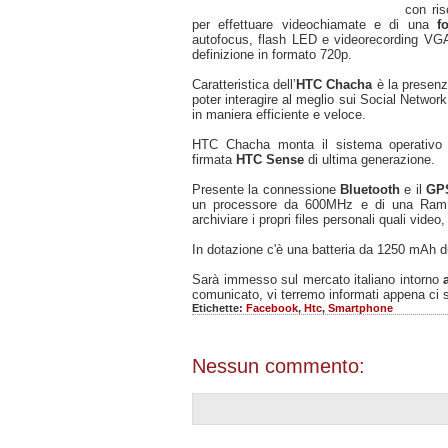
con ri
per effettuare videochiamate e di una
f
autofocus, flash LED e videorecording VGA 
definizione in formato 720p.
Caratteristica dell’
HTC Chacha
è la presen
poter interagire al meglio sui Social Netwo
in maniera efficiente e veloce.
HTC Chacha monta il sistema operativ
firmata
HTC Sense
di ultima generazione.
Presente la connessione
Bluetooth
e il
GPS
un processore da 600MHz e di una Ram 
archiviare i propri files personali quali video
In dotazione c'è una batteria da 1250 mAh du
Sarà immesso sul mercato italiano intorno
comunicato, vi terremo informati appena ci 
Etichette:
Facebook
,
Htc
,
Smartphone
Nessun commento: