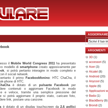
AGGIORNAME
ebook
ARGOMENTI
3D
(1)
accessori
(5)
esso il
Mobile World Congress 2011
ha presentato
vo modello di
smartphone
creato apposivamente per
Acer
(3)
ook
, si potrà pertanto interagire in modo completo e
Alcatel
(8)
 con il social network.
Android
(20)
 pertanto il primo
Facebookfonino
: HTC ChaCha, il
ok-phone di HTC.
Anycool
(5)
ChaCha
è dotato di un
pulsante Facebook
per
Apple
(6)
idere contenuti o aggiornare Facebook in modo
Applicazioni 
ce e veloce, tramite una semplice pressione del
e si potrà aggiornare il proprio stato, caricare foto,
Bada
(1)
dere link, postare una canzone.
BlackBerry
(9)
Brondi
(2)
a
è dotato di un display touchscreen da
2,6 pollici