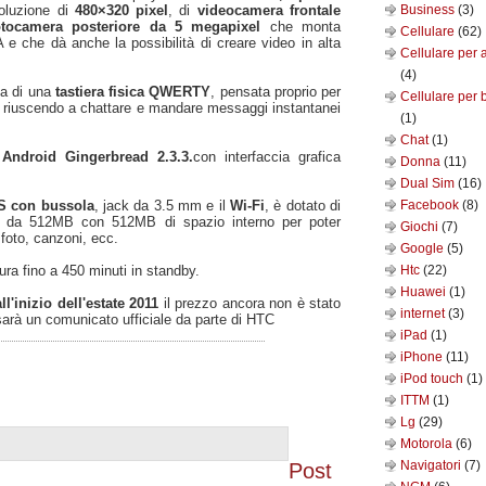
soluzione di
480×320 pixel
, di
videocamera frontale
Business
(3)
otocamera posteriore da 5 megapixel
che monta
Cellulare
(62)
e che dà anche la possibilità di creare video in alta
Cellulare per 
(4)
za di una
tastiera fisica QWERTY
, pensata proprio per
Cellulare per 
rk riuscendo a chattare e mandare messaggi instantanei
(1)
Chat
(1)
o
Android Gingerbread 2.3.3.
con interfaccia grafica
Donna
(11)
Dual Sim
(16)
 con bussola
, jack da 3.5 mm e il
Wi-Fi
, è dotato di
Facebook
(8)
da 512MB con 512MB di spazio interno per poter
Giochi
(7)
, foto, canzoni, ecc.
Google
(5)
ra fino a 450 minuti in standby.
Htc
(22)
Huawei
(1)
all'inizio dell'estate 2011
il prezzo ancora non è stato
internet
(3)
sarà un comunicato ufficiale da parte di HTC
iPad
(1)
iPhone
(11)
iPod touch
(1)
ITTM
(1)
Lg
(29)
Motorola
(6)
Navigatori
(7)
Post