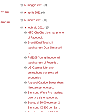
►
maggio 2011
(
3
)
anziani
►
aprile 2011
(
4
)
►
marzo 2011
(
10
)
bambini
▼
febbraio 2011
(
10
)
HTC ChaCha : lo smartphone
di Facebook
Brondi Dual Touch: il
touchscreen Dual Sim a soli
...
PM1108 Young:il nuovo full
touchscreen di Poste It...
LG Optimus Life: uno
smartphone completo ed
economico
Anycool Caprice Sweet Years
:il regalo perfetto pe...
Samsung Wave Pro :tastiera
qwerty e sistema operat...
Sconto di 30,00 euro per 2
Samsung C3300 per San ...