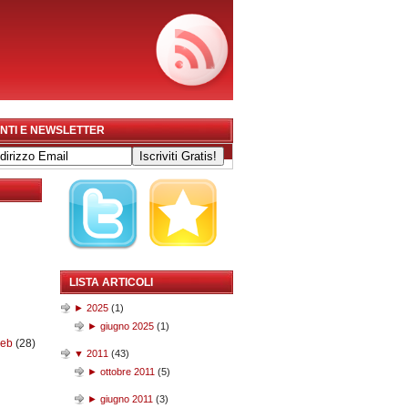
NTI E NEWSLETTER
LISTA ARTICOLI
►
2025
(
1
)
►
giugno 2025
(
1
)
web
(28)
▼
2011
(
43
)
►
ottobre 2011
(
5
)
►
giugno 2011
(
3
)