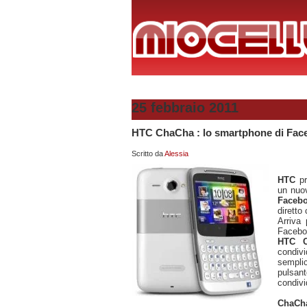
25 febbraio 2011
HTC ChaCha : lo smartphone di Fac
Scritto da
Alessia
HTC
pr
un nuo
Faceb
diretto
Arriva
Facebo
HTC 
condiv
sempli
pulsant
condivi
ChaCh