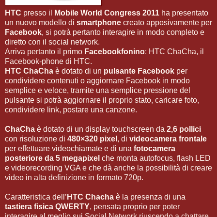
HTC
presso il
Mobile World Congress 2011
ha presentato
un nuovo modello di
smartphone
creato apposivamente per
Facebook
, si potrà pertanto interagire in modo completo e
diretto con il social network.
Arriva pertanto il primo
Facebookfonino
: HTC ChaCha, il
Facebook-phone di HTC.
HTC ChaCha
è dotato di un
pulsante Facebook
per
condividere contenuti o aggiornare Facebook in modo
semplice e veloce, tramite una semplice pressione del
pulsante si potrà aggiornare il proprio stato, caricare foto,
condividere link, postare una canzone.
ChaCha
è dotato di un display touchscreen da
2,6 pollici
con risoluzione di
480×320 pixel
, di
videocamera frontale
per effettuare videochiamate e di una
fotocamera
posteriore da 5 megapixel
che monta autofocus, flash LED
e videorecording VGA e che dà anche la possibilità di creare
video in alta definizione in formato 720p.
Caratteristica dell’
HTC Chacha
è la presenza di una
tastiera fisica QWERTY
, pensata proprio per poter
interagire al meglio sui Social Network riuscendo a chattare