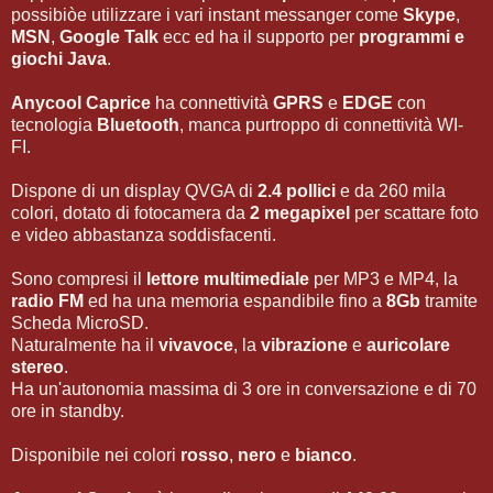
possibiòe utilizzare i vari instant messanger come
Skype
,
MSN
,
Google Talk
ecc ed ha il supporto per
programmi e
giochi Java
.
Anycool Caprice
ha connettività
GPRS
e
EDGE
con
tecnologia
Bluetooth
, manca purtroppo di connettività WI-
FI.
Dispone di un display QVGA di
2.4 pollici
e da 260 mila
colori, dotato di fotocamera da
2 megapixel
per scattare foto
e video abbastanza soddisfacenti.
Sono compresi il
lettore multimediale
per MP3 e MP4, la
radio FM
ed ha una memoria espandibile fino a
8Gb
tramite
Scheda MicroSD.
Naturalmente ha il
vivavoce
, la
vibrazione
e
auricolare
stereo
.
Ha un'autonomia massima di 3 ore in conversazione e di 70
ore in standby.
Disponibile nei colori
rosso
,
nero
e
bianco
.