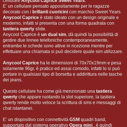
cellulare
Anycool Caprice Sweet Years
.
E' un cellulare pensato appositamente per le ragazze
decorato con i
brillanti cuoricini
con marchio Sweet Years.
Anycool Caprice
è stato ideato con un design originale e
moderno, infatti si presenta con una forma quadrata con
tastiera qwerty
slide.
Anycool Caprice è
un dual sim
, dà quindi la possibilità di
gestire due linnee telefoniche contemporaneamente,
entrambe le schede sono attive in ricezione mentre per
effettuare una chiamata si può decidere quale sim utilizzare.
Anycool Caprice
ha le dimensioni di 70x70x19mm e pesa
solamente 96gr, è pratico ed assai comodo, infatti lo si può
portare in qualsiasi tipo di borsetta e addirittura nelle tasche
dei jeans.
Questo cellulare ha come già menzionato una
tastiera
qwerty
che appare ruotando la slot superiore, la tastiera
qwerty rende molto veloce la scrittura di sms e messaggi di
chat istantanei.
E' un dispositivo con connettività
GSM
quadri band,
supportato dal sistema operativo
Opera mini
, è quindi