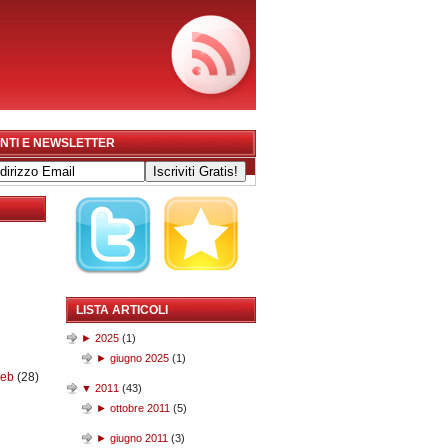
NTI E NEWSLETTER
LISTA ARTICOLI
►
2025
(
1
)
►
giugno 2025
(
1
)
web
(28)
▼
2011
(
43
)
►
ottobre 2011
(
5
)
►
giugno 2011
(
3
)