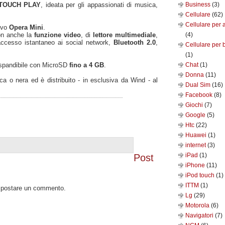
TOUCH PLAY
, ideata per gli appassionati di musica,
Business
(3)
Cellulare
(62)
Cellulare per 
ivo
Opera Mini
.
n anche la
funzione video
, di
lettore multimediale
,
(4)
ccesso istantaneo ai social network,
Bluetooth 2.0
,
Cellulare per 
(1)
espandibile con MicroSD
fino a 4 GB
.
Chat
(1)
Donna
(11)
nca o nera ed è distribuito - in esclusiva da Wind - al
Dual Sim
(16)
Facebook
(8)
Giochi
(7)
Google
(5)
Htc
(22)
Huawei
(1)
internet
(3)
iPad
(1)
Post
iPhone
(11)
iPod touch
(1)
ITTM
(1)
o postare un commento.
Lg
(29)
Motorola
(6)
Navigatori
(7)