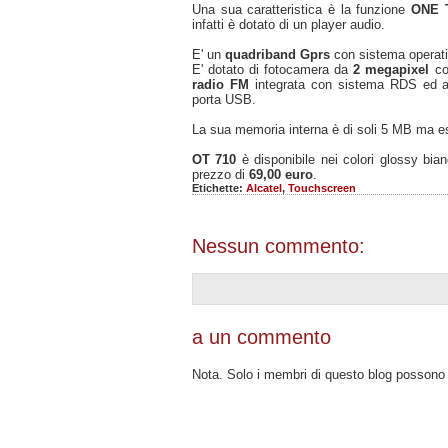
Una sua caratteristica è la funzione
ONE 
infatti è dotato di un player audio.
E' un
quadriband Gprs
con sistema operat
E' dotato di fotocamera da
2 megapixel
co
radio FM
integrata con sistema RDS ed a
porta USB.
La sua memoria interna è di soli 5 MB ma 
OT 710
è disponibile nei colori glossy bia
prezzo di
69,00 euro
.
Etichette:
Alcatel
,
Touchscreen
Nessun commento:
a un commento
Nota. Solo i membri di questo blog posson