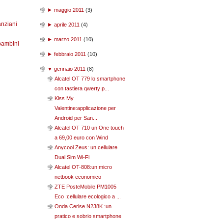
►
maggio 2011
(
3
)
anziani
►
aprile 2011
(
4
)
►
marzo 2011
(
10
)
bambini
►
febbraio 2011
(
10
)
▼
gennaio 2011
(
8
)
Alcatel OT 779 lo smartphone
con tastiera qwerty p...
Kiss My
Valentine:applicazione per
Android per San...
Alcatel OT 710 un One touch
a 69,00 euro con Wind
Anycool Zeus: un cellulare
Dual Sim Wi-Fi
Alcatel OT-808:un micro
netbook economico
ZTE PosteMobile PM1005
Eco :cellulare ecologico a ...
Onda Cerise N238K :un
pratico e sobrio smartphone