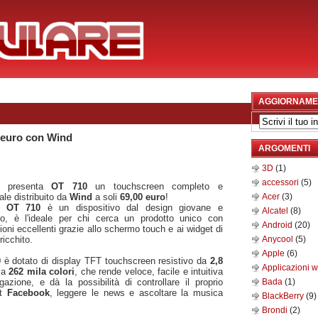
AGGIORNAME
 euro con Wind
ARGOMENTI
3D
(1)
accessori
(5)
presenta
OT 710
un touchscreen completo e
ale distribuito da
Wind
a soli
69,00 euro
!
Acer
(3)
l OT 710
è un dispositivo dal design giovane e
Alcatel
(8)
o, è l'ideale per chi cerca un prodotto unico con
Android
(20)
ioni eccellenti grazie allo schermo touch e ai widget di
ricchito.
Anycool
(5)
Apple
(6)
0
è dotato di display TFT touchscreen resistivo da
2,8
Applicazioni 
a
262 mila colori
, che rende veloce, facile e intuitiva
gazione, e dà la possibilità di controllare il proprio
Bada
(1)
nt
Facebook
, leggere le news e ascoltare la musica
BlackBerry
(9)
Brondi
(2)