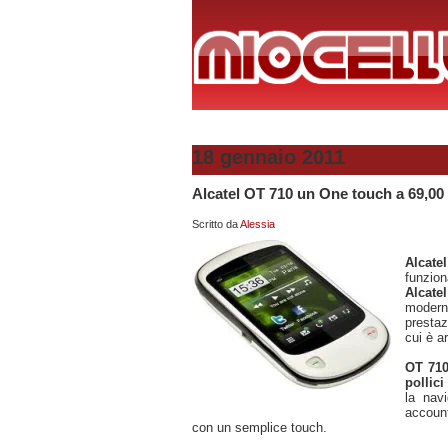
18 gennaio 2011
Alcatel OT 710 un One touch a 69,00
Scritto da
Alessia
Alcatel
funzion
Alcate
modern
prestaz
cui è ar
OT 71
pollici
la navi
accou
con un semplice touch.