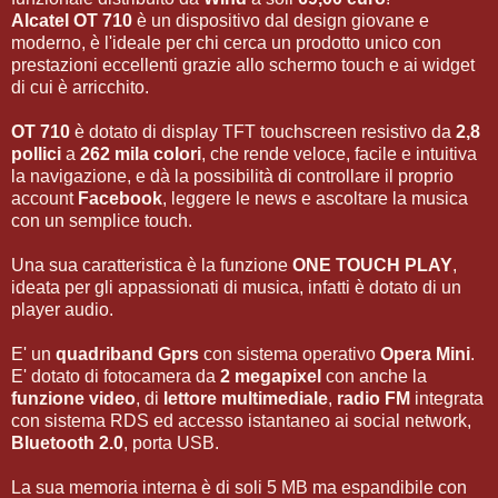
Alcatel OT 710
è un dispositivo dal design giovane e
moderno, è l'ideale per chi cerca un prodotto unico con
prestazioni eccellenti grazie allo schermo touch e ai widget
di cui è arricchito.
OT 710
è dotato di display TFT touchscreen resistivo da
2,8
pollici
a
262 mila colori
, che rende veloce, facile e intuitiva
la navigazione, e dà la possibilità di controllare il proprio
account
Facebook
, leggere le news e ascoltare la musica
con un semplice touch.
Una sua caratteristica è la funzione
ONE TOUCH PLAY
,
ideata per gli appassionati di musica, infatti è dotato di un
player audio.
E' un
quadriband Gprs
con sistema operativo
Opera Mini
.
E' dotato di fotocamera da
2 megapixel
con anche la
funzione video
, di
lettore multimediale
,
radio FM
integrata
con sistema RDS ed accesso istantaneo ai social network,
Bluetooth 2.0
, porta USB.
La sua memoria interna è di soli 5 MB ma espandibile con