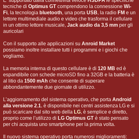
E' supportato dalla connettività veloce
HSDPA
le specifiche
tecniche di
Optimus GT
comprendono la connessione
Wi-
Fi
, la tecnologia
bluetooth
, una porta
USB
, la radio
FM
e un
lettore multimediale audio e video che trasforma il cellulare
in un ottimo lettore musicale,
Jack audio da 3,5 mm
per gli
auricolari
Con il supporto alle applicazioni su
Anroid Market
possiamo inoltre installare tutti i programmi e i giochi che
vogliamo.
La memoria interna di questo cellulare è di
120 MB
ed è
espandibile con schede microSD fino a 32GB e la batteria è
al litio da
1500 mAh
che consente di superare
abbondantemente due giornate di utilizzo.
L’aggiornamento del sistema operativo, che porta
Android
alla versione 2.1.
è disponibile nei centri assistenza LG e si
può scaricare dal sito web della
LG
, è semplice e diretto,
proprio come l’utilizzo di
LG Optimus GT
è stato pensato
per chi acquista uno smartphone per la prima volta.
Il nuovo sistema operativo porta numerosi miglioramenti: