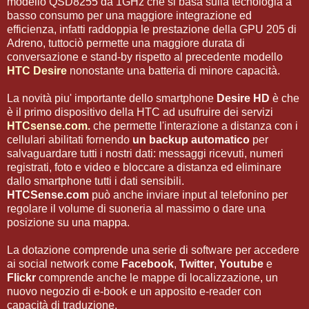
modello QSD8255 da 1GHz che si basa sulla tecnologia a
basso consumo per una maggiore integrazione ed
efficienza, infatti raddoppia le prestazione della GPU 205 di
Adreno, tuttociò permette una maggiore durata di
conversazione e stand-by rispetto al precedente modello
HTC Desire
nonostante una batteria di minore capacità.
La novità piu' importante dello smartphone
Desire HD
è che
è il primo dispositivo della HTC ad usufruire dei servizi
HTCsense.com.
che permette l'interazione a distanza con i
cellulari abilitati fornendo
un backup automatico
per
salvaguardare tutti i nostri dati: messaggi ricevuti, numeri
registrati, foto e video e bloccare a distanza ed eliminare
dallo smartphone tutti i dati sensibili.
HTCSense.com
può anche inviare input al telefonino per
regolare il volume di suoneria al massimo o dare una
posizione su una mappa.
La dotazione comprende una serie di software per accedere
ai social network come
Facebook
,
Twitter
,
Youtube
e
Flickr
comprende anche le mappe di localizzazione, un
nuovo negozio di e-book e un apposito e-reader con
capacità di traduzione.