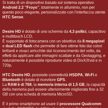
Si tratta di un dispositivo basato sul sistema operativo
Android 2.2 "Froyo”
, totalmente in alluminio, non per
questo poco elegante, personalizzato con l'interfaccia utente
HTC Sense
.
Desire HD
è dotato di uno schermo da
4,3 pollici
, capacitivo
e multitouch LCD.
È supportato di fotocamera con un obiettivo da
8 megapixel
e
dual LED flash
che permette di fare ottime foto dai colori
brillanti e vivaci arricchite dal riconoscimento del volto, da
effetti da applicare alle immagini scattate e da Geotagging, e
naturalmente è possibile riprodurre video di DivX/Xvid e in
720p.
HTC Desire HD
, possiede connettività
HSDPA
,
Wi-Fi
e
Bluetooth
è dotato di ricevitore
GPS
.
La
RAM è di 768
, la
memoria interna di 1,5 GB
, la capacità
della memoria può essere ulteriormente migliorata fino a 32
GB con una scheda di memoria MicroSD.
È il primo smartphone ad usare il
processore Qualcomm