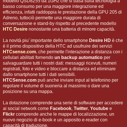
modello QSD8255 da 1GHz che si basa sulla tecnologia a
basso consumo per una maggiore integrazione ed
efficienza, infatti raddoppia le prestazione della GPU 205 di
Adreno, tuttociò permette una maggiore durata di
conversazione e stand-by rispetto al precedente modello
HTC Desire
nonostante una batteria di minore capacità.
La novità piu' importante dello smartphone
Desire HD
è che
è il primo dispositivo della HTC ad usufruire dei servizi
HTCsense.com.
che permette l'interazione a distanza con i
cellulari abilitati fornendo
un backup automatico
per
salvaguardare tutti i nostri dati: messaggi ricevuti, numeri
registrati, foto e video e bloccare a distanza ed eliminare
dallo smartphone tutti i dati sensibili.
HTCSense.com
può anche inviare input al telefonino per
regolare il volume di suoneria al massimo o dare una
posizione su una mappa.
La dotazione comprende una serie di software per accedere
ai social network come
Facebook
,
Twitter
,
Youtube
e
Flickr
comprende anche le mappe di localizzazione, un
nuovo negozio di e-book e un apposito e-reader con
capacità di traduzione.