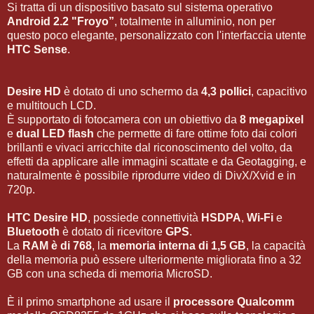
Si tratta di un dispositivo basato sul sistema operativo
Android 2.2 "Froyo”
, totalmente in alluminio, non per
questo poco elegante, personalizzato con l'interfaccia utente
HTC Sense
.
Desire HD
è dotato di uno schermo da
4,3 pollici
, capacitivo
e multitouch LCD.
È supportato di fotocamera con un obiettivo da
8 megapixel
e
dual LED flash
che permette di fare ottime foto dai colori
brillanti e vivaci arricchite dal riconoscimento del volto, da
effetti da applicare alle immagini scattate e da Geotagging, e
naturalmente è possibile riprodurre video di DivX/Xvid e in
720p.
HTC Desire HD
, possiede connettività
HSDPA
,
Wi-Fi
e
Bluetooth
è dotato di ricevitore
GPS
.
La
RAM è di 768
, la
memoria interna di 1,5 GB
, la capacità
della memoria può essere ulteriormente migliorata fino a 32
GB con una scheda di memoria MicroSD.
È il primo smartphone ad usare il
processore Qualcomm