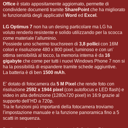
Office
è stato appositamente aggiornato, permette di
condividere documenti tramite
SharePoint
che ha migliorato
le funzionalità degli applicativi
Word
ed
Excel
.
LG Optimus 7
non ha un desing particolare ma LG ha
voluto renderlo resistente e solido utilizzando per la scocca
come materiale l'alluminio.
Possiede uno schermo touchsreen di
3,8 pollici
con 16M
colori e risoluzione 480 x 800 pixel, luminoso e con un'
ottima sensibilità al tocco, la memoria interna è da
16
gigabyte
che come per tutti i nuovi Windows Phone 7 non si
ha la possibilità di espandere tramite schede aggiuntive.
La batteria è di ben
1500 mAh
.
E' dotato di fotocamera da
5 M Pixel
che rende foto con
risoluzione
2592 x 1944 pixel
(con autofocus e LED flash) e
video in alta definizione (1280x720 pixel) in 16:9 grazie al
supporto dell’HD a 720p.
Tra le funzioni più importanti della fotocamera troviamo
l'impostazione manuale e la funzione panoramica fino a 5
scatti in sequenza.