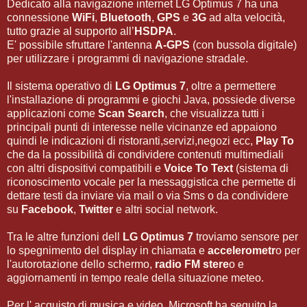
Dedicato alla navigazione internet LG Optimus 7 ha una
connessione
WiFi
,
Bluetooth
,
GPS
e
3G
ad alta velocità,
tutto grazie al supporto all’
HSDPA
.
E' possibile sfruttare l'antenna
A-GPS
(con bussola digitale)
per utilizzare i programmi di navigazione stradale.
Il sistema operativo di
LG Optimus 7
, oltre a permettere
l'installazione di programmi e giochi Java, possiede diverse
applicazioni come
Scan Search
, che visualizza tutti i
principali punti di interesse nelle vicinanze ed appaiono
quindi le indicazioni di ristoranti,servizi,negozi ecc,
Play To
che da la possibilità di condividere contenuti multimediali
con altri dispositivi compatibili e
Voice To Text
(sistema di
riconoscimento vocale per la messaggistica che permette di
dettare testi da inviare via mail o via Sms o da condividere
su
Facebook
,
Twitter
e altri social network.
Tra le altre funzioni dell
LG Optimus 7
troviamo sensore per
lo spegnimento del display in chiamata e
accelerometr
o per
l'autorotazione dello schermo,
radio FM stere
o e
aggiornamenti in tempo reale della situazione meteo.
Per l' acquisto di musica e video, Microsoft ha seguito la