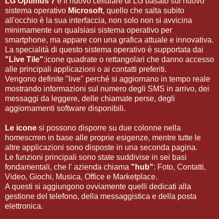
LG Optimus 7
è il nuovo cellulare di LG basato sul nuovo
sistema operativo
Microsoft
, quello che salta subito
all'occhio è la sua interfaccia, non solo non si avvicina
minimamente un qualsiasi sistema operativo per
smartphone, ma appare con una grafica attuale e innovativa.
La specialità di questo sistema operativo è supportata dai
"Live Tile"
:icone quadrate o rettangolari che danno accesso
alle principali applicazioni o ai contatti preferiti.
Vengono definite "live" perché si aggiornano in tempo reale
mostrando informazioni sul numero degli SMS in arrivo, dei
messaggi da leggere, delle chiamate perse, degli
aggiornamenti software disponibili.
Le icone
si possono disporre su due colonne nella
homescrren in base alle proprie esigenze, mentre tutte le
altre applicazioni sono disposte in una seconda pagina.
Le funzioni principali sono state suddivise in sei basi
fondamentali, che l' azienda chiama
"hub"
: Foto, Contatti,
Video, Giochi, Musica, Office e Marketplace.
A questi si aggiungono ovviamente quelli dedicati alla
gestione del telefono, della messaggistica e della posta
elettronica.