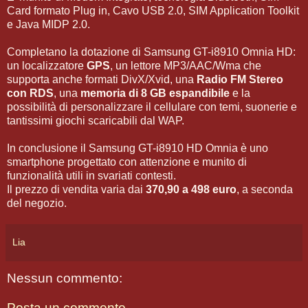
Card formato Plug in, Cavo USB 2.0, SIM Application Toolkit
e Java MIDP 2.0.
Completano la dotazione di Samsung GT-i8910 Omnia HD:
un localizzatore
GPS
, un lettore MP3/AAC/Wma che
supporta anche formati DivX/Xvid, una
Radio FM Stereo
con RDS
, una
memoria di 8 GB espandibile
e la
possibilità di personalizzare il cellulare con temi, suonerie e
tantissimi giochi scaricabili dal WAP.
In conclusione il Samsung GT-i8910 HD Omnia è uno
smartphone progettato con attenzione e munito di
funzionalità utili in svariati contesti.
Il prezzo di vendita varia dai
370,90 a 498 euro
, a seconda
del negozio.
Lia
Nessun commento:
Posta un commento