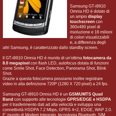
Samsung GT-i8910
Omnia HD è dotato di
un ampio
display
touchscreen
con
360x480 pixel di
risoluzione e 16 milioni
di colori visualizzabili
e, a differenza degli
altri Samsung, è caratterizzato dallo standby screen.
Il GT-i8910 Omnia HD è munito di un'ottima
fotocamera da
8.0 megapixel
con flash LED, autofocus dotata di funzioni
come Smile Shot, Face Detection, Panorama Shot, Blink
Shot.
Grazie a questa fotocamera possiamo inoltre registrare
video in alta definizione 720P (1280 X 720 pixel) a 24 fps.
Samsung GT-i8910 Omnia HD è un
GSM/UMTS Quad
Band
con supporto alle tecnologie
GPRS/EDGE e HSDPA
per il trasferimento dati ad alta velocità e sviluppa una
connettività HSDPA 7.2 Mbps, GPRS 4+2, EDGE, WAP 2.0.
E' munito di Modem Integrato, tecnologia Bluetooth, SIM