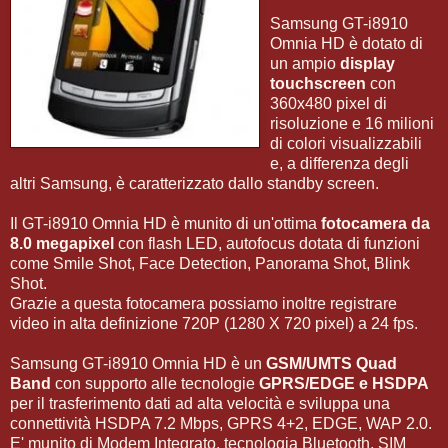
Samsung GT-i8910
Omnia HD è dotato di
un ampio
display
touchscreen
con
360x480 pixel di
risoluzione e 16 milioni
di colori visualizzabili
e, a differenza degli
altri Samsung, è caratterizzato dallo standby screen.
Il GT-i8910 Omnia HD è munito di un'ottima
fotocamera da
8.0 megapixel
con flash LED, autofocus dotata di funzioni
come Smile Shot, Face Detection, Panorama Shot, Blink
Shot.
Grazie a questa fotocamera possiamo inoltre registrare
video in alta definizione 720P (1280 X 720 pixel) a 24 fps.
Samsung GT-i8910 Omnia HD è un
GSM/UMTS Quad
Band
con supporto alle tecnologie
GPRS/EDGE e HSDPA
per il trasferimento dati ad alta velocità e sviluppa una
connettività HSDPA 7.2 Mbps, GPRS 4+2, EDGE, WAP 2.0.
E' munito di Modem Integrato, tecnologia Bluetooth, SIM