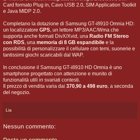
Card formato Plug in, Cavo USB 2.0, SIM Application Toolkit
e Java MIDP 2.0.
Completano la dotazione di Samsung GT-i8910 Omnia HD:
un localizzatore
GPS
, un lettore MP3/AAC/Wma che
supporta anche formati DivX/Xvid, una
Radio FM Stereo
con RDS
, una
memoria di 8 GB espandibile
e la
possibilità di personalizzare il cellulare con temi, suonerie e
tantissimi giochi scaricabili dal WAP.
In conclusione il Samsung GT-i8910 HD Omnia è uno
smartphone progettato con attenzione e munito di
funzionalità utili in svariati contesti.
Il prezzo di vendita varia dai
370,90 a 498 euro
, a seconda
del negozio.
Lia
Nessun commento:
Posta un commento