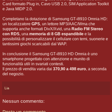
Card formato Plug in, Cavo USB 2.0, SIM Application Toolkit
e Java MIDP 2.0.
Completano la dotazione di Samsung GT-i8910 Omnia HD:
un localizzatore
GPS
, un lettore MP3/AAC/Wma che
supporta anche formati DivX/Xvid, una
Radio FM Stereo
con RDS
, una
memoria di 8 GB espandibile
e la
possibilità di personalizzare il cellulare con temi, suonerie e
tantissimi giochi scaricabili dal WAP.
In conclusione il Samsung GT-i8910 HD Omnia è uno
smartphone progettato con attenzione e munito di
funzionalità utili in svariati contesti.
Il prezzo di vendita varia dai
370,90 a 498 euro
, a seconda
del negozio.
Lia
Nessun commento:
Posta un commento