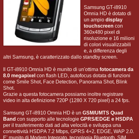
Samsung GT-i8910
Omnia HD è dotato di
un ampio
display
touchscreen
con
360x480 pixel di
risoluzione e 16 milioni
di colori visualizzabili
e, a differenza degli
altri Samsung, è caratterizzato dallo standby screen.
Il GT-i8910 Omnia HD è munito di un'ottima
fotocamera da
8.0 megapixel
con flash LED, autofocus dotata di funzioni
come Smile Shot, Face Detection, Panorama Shot, Blink
Shot.
Grazie a questa fotocamera possiamo inoltre registrare
video in alta definizione 720P (1280 X 720 pixel) a 24 fps.
Samsung GT-i8910 Omnia HD è un
GSM/UMTS Quad
Band
con supporto alle tecnologie
GPRS/EDGE e HSDPA
per il trasferimento dati ad alta velocità e sviluppa una
connettività HSDPA 7.2 Mbps, GPRS 4+2, EDGE, WAP 2.0.
E' munito di Modem Integrato, tecnologia Bluetooth, SIM