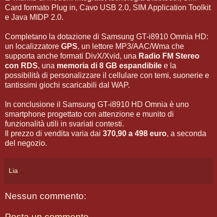
Card formato Plug in, Cavo USB 2.0, SIM Application Toolkit
e Java MIDP 2.0.
Completano la dotazione di Samsung GT-i8910 Omnia HD:
un localizzatore
GPS
, un lettore MP3/AAC/Wma che
supporta anche formati DivX/Xvid, una
Radio FM Stereo
con RDS
, una
memoria di 8 GB espandibile
e la
possibilità di personalizzare il cellulare con temi, suonerie e
tantissimi giochi scaricabili dal WAP.
In conclusione il Samsung GT-i8910 HD Omnia è uno
smartphone progettato con attenzione e munito di
funzionalità utili in svariati contesti.
Il prezzo di vendita varia dai
370,90 a 498 euro
, a seconda
del negozio.
Lia
Nessun commento:
Posta un commento