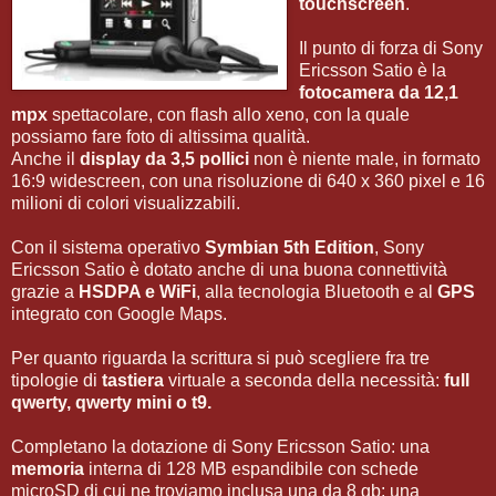
touchscreen
.
Il punto di forza di Sony
Ericsson Satio è la
fotocamera da 12,1
mpx
spettacolare, con flash allo xeno, con la quale
possiamo fare foto di altissima qualità.
Anche il
display da 3,5 pollici
non è niente male, in formato
16:9 widescreen, con una risoluzione di 640 x 360 pixel e 16
milioni di colori visualizzabili.
Con il sistema operativo
Symbian 5th Edition
, Sony
Ericsson Satio è dotato anche di una buona connettività
grazie a
HSDPA e WiFi
, alla tecnologia Bluetooth e al
GPS
integrato con Google Maps.
Per quanto riguarda la scrittura si può scegliere fra tre
tipologie di
tastiera
virtuale a seconda della necessità:
full
qwerty, qwerty mini o t9.
Completano la dotazione di Sony Ericsson Satio: una
memoria
interna di 128 MB espandibile con schede
microSD di cui ne troviamo inclusa una da 8 gb; una