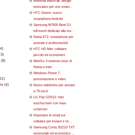
Motorola BackFlip: design
innovativo per uno smart...
HTC Desire: nuovo
smartphone Android
Samsung M7600 Beat DJ:
full-touch dedicato alla mu...
Nokia E72: smartphone per
aziende e professionisti
(4)
HTC HD Mini: cellulare
73)
piccolo ed economico
n
(8)
MeeGo: il sistema Linux di
Nokia e Intel
Windows Phone 7:
61)
presentazione e video
ile
(4)
Nuovo telefonino per anziani
a 79 euro!
LG Pop GD510: mini
touchscreen con maxi
schermo!
Impostare le email sul
cellulare per inviare e ric...
Samsung Corby B3210 TXT:
essenziale ed economico ...