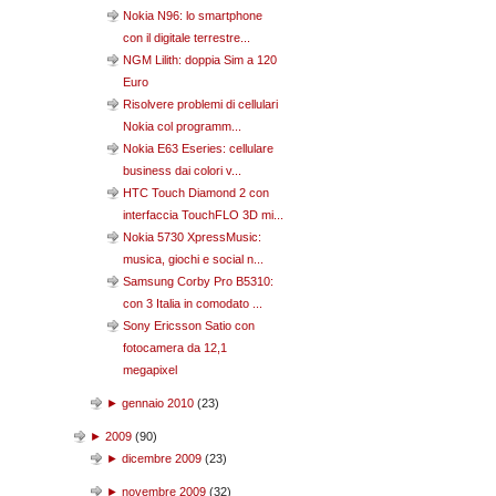
Nokia N96: lo smartphone
con il digitale terrestre...
NGM Lilith: doppia Sim a 120
Euro
Risolvere problemi di cellulari
Nokia col programm...
Nokia E63 Eseries: cellulare
business dai colori v...
HTC Touch Diamond 2 con
interfaccia TouchFLO 3D mi...
Nokia 5730 XpressMusic:
musica, giochi e social n...
Samsung Corby Pro B5310:
con 3 Italia in comodato ...
Sony Ericsson Satio con
fotocamera da 12,1
megapixel
►
gennaio 2010
(
23
)
►
2009
(
90
)
►
dicembre 2009
(
23
)
►
novembre 2009
(
32
)