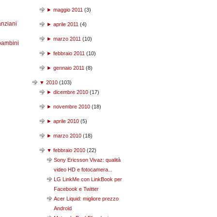
►
maggio 2011
(
3
)
anziani
►
aprile 2011
(
4
)
►
marzo 2011
(
10
)
bambini
►
febbraio 2011
(
10
)
►
gennaio 2011
(
8
)
▼
2010
(
103
)
►
dicembre 2010
(
17
)
►
novembre 2010
(
18
)
►
aprile 2010
(
5
)
►
marzo 2010
(
18
)
▼
febbraio 2010
(
22
)
Sony Ericsson Vivaz: qualità
video HD e fotocamera...
LG LinkMe con LinkBook per
Facebook e Twitter
Acer Liquid: migliore prezzo
Android