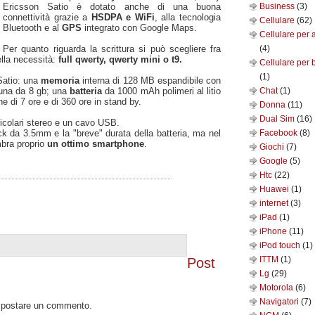
Ericsson Satio è dotato anche di una buona
Business
(3)
connettività grazie a
HSDPA e WiFi
, alla tecnologia
Cellulare
(62)
Bluetooth e al
GPS
integrato con Google Maps.
Cellulare per 
Per quanto riguarda la scrittura si può scegliere fra
(4)
lla necessità:
full qwerty, qwerty mini o t9.
Cellulare per 
(1)
Satio: una
memoria
interna di 128 MB espandibile con
 una da 8 gb; una
batteria
da 1000 mAh polimeri al litio
Chat
(1)
 di 7 ore e di 360 ore in stand by.
Donna
(11)
Dual Sim
(16)
ricolari stereo e un cavo USB.
k da 3.5mm e la "breve" durata della batteria, ma nel
Facebook
(8)
bra proprio
un ottimo smartphone
.
Giochi
(7)
Google
(5)
Htc
(22)
Huawei
(1)
internet
(3)
iPad
(1)
iPhone
(11)
iPod touch
(1)
ITTM
(1)
Post
Lg
(29)
Motorola
(6)
Navigatori
(7)
o postare un commento.