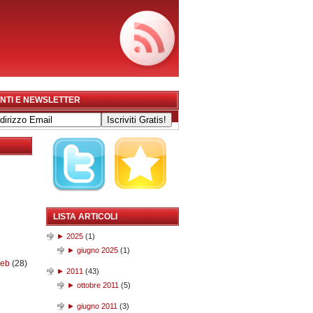
NTI E NEWSLETTER
LISTA ARTICOLI
►
2025
(
1
)
►
giugno 2025
(
1
)
web
(28)
►
2011
(
43
)
►
ottobre 2011
(
5
)
►
giugno 2011
(
3
)