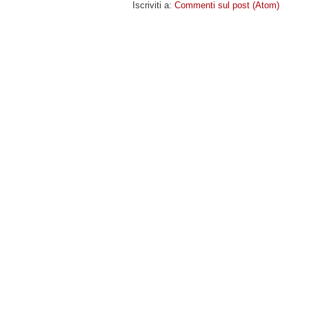
Iscriviti a:
Commenti sul post (Atom)
MIOCELLULARE
- COPYRIGHT © 2009 · -
POLICY PR