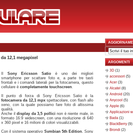
AGGIORNAME
 da 12,1 megapixel
ARGOMENTI
3D
(1)
Il
Sony Ericsson Satio
è uno dei migliori
accessori
(5)
smartphone per scattare foto e, a parte tre tasti
frontali e i comandi laterali per la fotocamera, questo
Acer
(3)
cellulare è
completamente touchscreen
.
Alcatel
(8)
Android
(20)
Il punto di forza di Sony Ericsson Satio è la
fotocamera da 12,1 mpx
spettacolare, con flash allo
Anycool
(5)
xeno, con la quale possiamo fare foto di altissima
Apple
(6)
qualità.
Applicazioni 
Anche il
display da 3,5 pollici
non è niente male, in
formato 16:9 widescreen, con una risoluzione di 640
Bada
(1)
x 360 pixel e 16 milioni di colori visualizzabili.
BlackBerry
(9)
Brondi
(2)
Con il sistema operativo
Symbian 5th Edition
, Sony