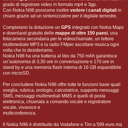
grado di registrare video in formato mp4 e 3gp.
Con Nokia N96 possiamo inoltre
vedere i canali digitali
in
chiaro grazie ad un sintonizzatore per il digitale terrestre.
Completano la dotazione un
GPS
integrato con Nokia Maps
e downlaod gratuito delle
mappe di oltre 150 paesi
, una
fotocamera secondaria per le videochiamate, un lettore
multimediale MP3 e la radio FMper ascoltare musica ogni
volta che lo desideriamo.
Nokia N96 ha una batteria al litio da 750 mAh garantisce
un’autonomia di 3,30 ore in conversazione e 170 ore in
stand by e una memoria flash interna di 16 GB espandibile
con microSD.
Per concludere Nokia N96 offre tutte le funzioni base quali
sveglia, rubrica, orologio, calcolatrice, supporto messaggi
SMS, messaggi multimediali MMS e quelli di posta
elettronica, chiamata a comando vocale e registratore
vocale, vivavoce e
multiconferenza.
Il Nokia N96 è distribuito da Vodafone e Tim a 599 euro ma