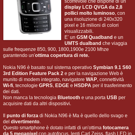
scorrevole che dispone di un
display LCD QVGA da 2,8
pollici molto luminoso
, con
una risoluzione di 240x320
pixel e 16 milioni di colori
visualizzabili.
E' un
GSM Quadband
e un
UMTS dualband
che viaggia
sulle frequenze 850, 900, 1800,1900e 2100 Mhze
garantendo un'
ottima copertura di rete.
Nokia N96 è basato sul sistema operativo
Symbian 9.1 S60
3rd Edition Feature Pack 2
e per la navigazione Web è
munito di modem integrato, navigatore
WAP
, connettività
Wi-fi
, tecnologie
GPRS
,
EDGE
e
HSDPA
per il trasferimento
dei dati.
Non manca la tecnologia
Bluetooth
e una porta
USB
per
acquisire dati da altri dispositivi.
Il
punto di forza
di Nokia N96 è Ma è quello dello svago e
del
divertimento
.
Questo smartphone è dotato infatti di un'ottima
fotocamera
da 5 megapixel
con autofocus, lenti Carl Zeiss, flash LED in