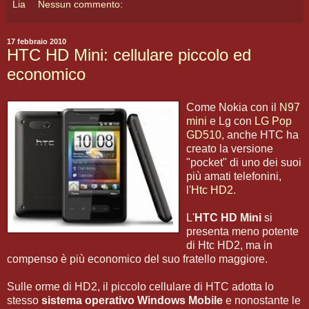
Lia
Nessun commento:
17 febbraio 2010
HTC HD Mini: cellulare piccolo ed
economico
Come Nokia con il
N97
mini
e Lg con
LG Pop
GD510
, anche HTC ha
creato la versione
"pocket" di uno dei suoi
più amati telefonini,
l'
Htc HD2
.
L'
HTC HD Mini
si
presenta meno potente
di Htc HD2, ma in
compenso è più economico del suo fratello maggiore.
Sulle orme di HD2, il piccolo cellulare di HTC adotta lo
stesso
sistema operativo Windows Mobile
e nonostante le