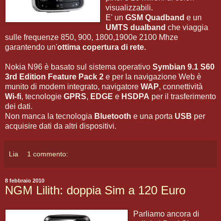
visualizzabili.
E' un
GSM Quadband
e un
UMTS dualband
che viaggia
sulle frequenze 850, 900, 1800,1900e 2100 Mhze
garantendo un'
ottima copertura di rete.
Nokia N96 è basato sul sistema operativo
Symbian 9.1 S60
3rd Edition Feature Pack 2
e per la navigazione Web è
munito di modem integrato, navigatore
WAP
, connettività
Wi-fi
, tecnologie
GPRS
,
EDGE
e
HSDPA
per il trasferimento
dei dati.
Non manca la tecnologia
Bluetooth
e una porta
USB
per
acquisire dati da altri dispositivi.
Lia
1 commento:
8 febbraio 2010
NGM Lilith: doppia Sim a 120 Euro
Parliamo ancora di