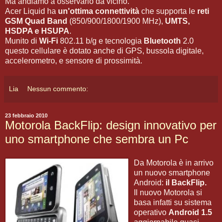
Ma andiamo a osservarlo da vicino.
Acer Liquid ha
un'ottima connettività
che supporta le
reti
GSM Quad Band
(850/900/1800/1900 MHz),
UMTS,
HSDPA e HSUPA
.
Munito di
Wi-Fi
802.11 b/g e tecnologia
Bluetooth
2.0
questo cellulare è dotato anche di GPS, bussola digitale,
accelerometro, e sensore di prossimità.
Lia
Nessun commento:
23 febbraio 2010
Motorola BackFlip: design innovativo per
uno smartphone che sembra un Pc
Da Motorola è in arrivo
un nuovo smartphone
Android:
il BackFlip.
Il nuovo Motorola si
basa infatti su sistema
operativo
Android 1.5