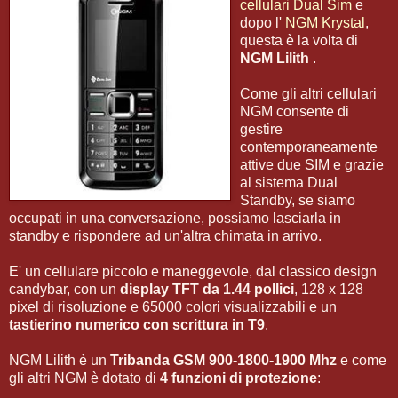
cellulari Dual Sim
e
dopo l'
NGM Krystal
,
questa è la volta di
NGM Lilith
.
Come gli altri cellulari
NGM consente di
gestire
contemporaneamente
attive due SIM e grazie
al sistema Dual
Standby, se siamo
occupati in una conversazione, possiamo lasciarla in
standby e rispondere ad un'altra chimata in arrivo.
E' un cellulare piccolo e maneggevole, dal classico design
candybar, con un
display TFT da 1.44 pollici
, 128 x 128
pixel di risoluzione e 65000 colori visualizzabili e un
tastierino numerico con scrittura in T9
.
NGM Lilith è un
Tribanda GSM 900-1800-1900 Mhz
e come
gli altri NGM è dotato di
4 funzioni di protezione
: