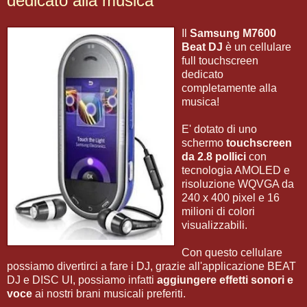
dedicato alla musica
Il
Samsung M7600
Beat DJ
è un cellulare
full touchscreen
dedicato
completamente alla
musica!
E' dotato di uno
schermo
touchscreen
da 2.8 pollici
con
tecnologia AMOLED e
risoluzione WQVGA da
240 x 400 pixel e 16
milioni di colori
visualizzabili.
Con questo cellulare
possiamo divertirci a fare i DJ, grazie all'applicazione BEAT
DJ e DISC UI, possiamo infatti
aggiungere effetti sonori e
voce
ai nostri brani musicali preferiti.