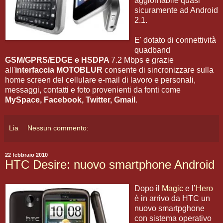
aggiornabile quasi
sicuramente ad Android
2.1.
E' dotato di connettività
quadband
GSM/GPRS/EDGE e HSDPA
7.2 Mbps e grazie
all'
interfaccia MOTOBLUR
consente di sincronizzare sulla
home screen del cellulare e-mail di lavoro e personali,
messaggi, contatti e foto provenienti da fonti come
MySpace, Facebook, Twitter, Gmail
.
Lia
Nessun commento:
22 febbraio 2010
HTC Desire: nuovo smartphone Android
Dopo il
Magic
e l’
Hero
è in arrivo da HTC un
nuovo smartpghone
con sistema operativo