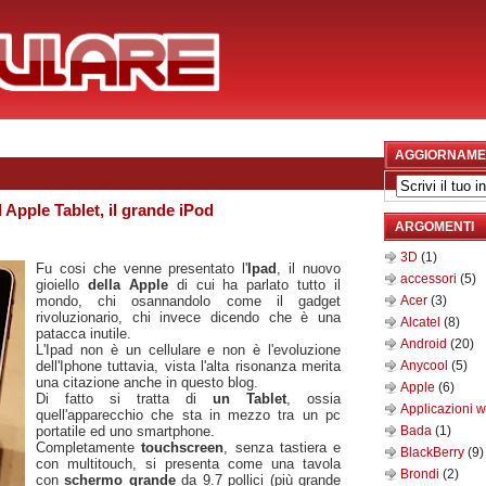
AGGIORNAME
 Apple Tablet, il grande iPod
ARGOMENTI
3D
(1)
Fu cosi che venne presentato l'
Ipad
, il nuovo
accessori
(5)
gioiello
della Apple
di cui ha parlato tutto il
mondo, chi osannandolo come il gadget
Acer
(3)
rivoluzionario, chi invece dicendo che è una
Alcatel
(8)
patacca inutile.
Android
(20)
L'Ipad non è un cellulare e non è l'evoluzione
dell'Iphone tuttavia, vista l'alta risonanza merita
Anycool
(5)
una citazione anche in questo blog.
Apple
(6)
Di fatto si tratta di
un Tablet
, ossia
Applicazioni 
quell'apparecchio che sta in mezzo tra un pc
portatile ed uno smartphone.
Bada
(1)
Completamente
touchscreen
, senza tastiera e
BlackBerry
(9)
con multitouch, si presenta come una tavola
Brondi
(2)
con
schermo grande
da 9.7 pollici (più grande