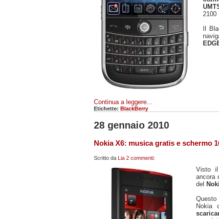
UM
2100
Il Bl
navig
EDG
Continua a leggere...
Etichette:
BlackBerry
28 gennaio 2010
Nokia X6: musica gratis e schermo 1
Scritto da
Lia
2 commenti:
Visto 
ancora d
del
Nok
Questo c
Nokia 
scarica