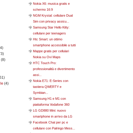
Nokia X6: musica gratis e
schermo 16:9
NGM Krystal: cellulare Dual
Sim con privacy assicu...
Samsung Star Hello Kitty:
cellulare per teenagers
Htc Smart: un ottimo
smartphone accessibile a tutti
(4)
Mappe gratis per cellulari
73)
Nokia su Ovi Maps
n
(8)
HTC Touch Pro:
professionalità e divertimento
assi...
61)
Nokia E71: E-Series con
ile
(4)
tastiera QWERTY e
Symbian...
Samsung H1 e M1 con
piattaforma Vodafone 360
LG GD880 Mini: nuovo
smartphone in arrivo da LG
Facebook Chat per pc e
cellulare con Palringo Mess...