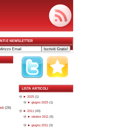
NTI E NEWSLETTER
LISTA ARTICOLI
►
2025
(
1
)
►
giugno 2025
(
1
)
web
(28)
►
2011
(
43
)
►
ottobre 2011
(
5
)
►
giugno 2011
(
3
)