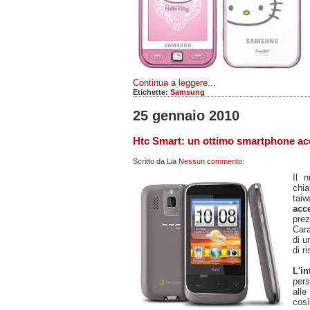
Continua a leggere...
Etichette:
Samsung
25 gennaio 2010
Htc Smart: un ottimo smartphone acce
Scritto da
Lia
Nessun commento:
Il 
ch
taiw
acce
prez
Cara
di 
di r
L'i
pers
alle
così