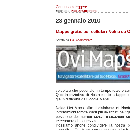
Continua a leggere...
Etichette:
Htc
,
Smartphone
23 gennaio 2010
Mappe gratis per cellulari Nokia su 
Scritto da
Lia
3 commenti:
veicolare che pedonale, in tempo reale e sen
Questa iniziativa di Nokia mette a tappeto 
già in difficoltà da Google Maps.
Nokia Ovi Maps offre il
database di Nav
informazioni fornite dagli più avanzati navig
posizione dei numeri civici, indicazioni sui
telecamera di sicurezza.
Possiamo anche condividere la nostra po
connette a Ovi Maps con un semplice tasto