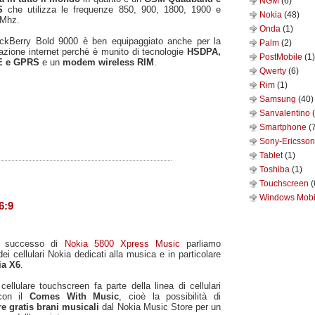
NGM
(6)
TS
che utilizza le frequenze 850, 900, 1800, 1900 e
Nokia
(48)
 Mhz.
Onda
(1)
ackBerry Bold 9000 è ben equipaggiato anche per la
Palm
(2)
azione internet perchè è munito di tecnologie
HSDPA,
PostMobile
(1)
E e GPRS
e un
modem wireless RIM
.
Qwerty
(6)
Rim
(1)
Samsung
(40)
Sanvalentino
Smartphone
(
Sony-Ericsso
Tablet
(1)
Toshiba
(1)
Touchscreen
(
Windows Mob
6:9
il successo di
Nokia 5800 Xpress Music
parliamo
ei cellulari Nokia dedicati alla musica e in particolare
ia X6
.
ellulare touchscreen fa parte della linea di cellulari
con il
Comes With Music
, cioè la possibilità di
re gratis brani musicali
dal Nokia Music Store per un