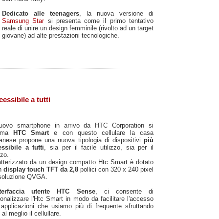
Dedicato alle teenagers
, la nuova versione di
Samsung Star
si presenta come il primo tentativo
reale di unire un design femminile (rivolto ad un target
giovane) ad alte prestazioni tecnologiche.
ssibile a tutti
nuovo smartphone in arrivo da HTC Corporation si
iama
HTC Smart
e con questo cellulare la casa
anese propone una nuova tipologia di dispositivi
più
ssibile a tutti
, sia per il facile utilizzo, sia per il
zo.
tterizzato da un design compatto Htc Smart è dotato
un
display touch TFT da 2,8
pollici con 320 x 240 pixel
isoluzione QVGA.
nterfaccia utente HTC Sense
, ci consente di
onalizzare l'Htc Smart in modo da facilitare l'accesso
 applicazioni che usiamo più di frequente sfruttando
 al meglio il cellullare.