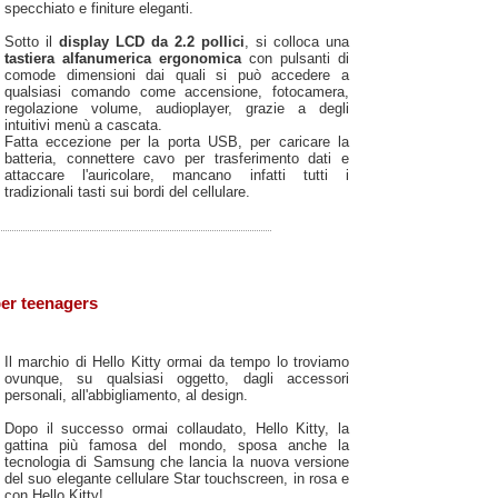
specchiato e finiture eleganti.
Sotto il
display LCD da 2.2 pollici
, si colloca una
tastiera alfanumerica ergonomica
con pulsanti di
comode dimensioni dai quali si può accedere a
qualsiasi comando come accensione, fotocamera,
regolazione volume, audioplayer, grazie a degli
intuitivi menù a cascata.
Fatta eccezione per la porta USB, per caricare la
batteria, connettere cavo per trasferimento dati e
attaccare l'auricolare, mancano infatti tutti i
tradizionali tasti sui bordi del cellulare.
per teenagers
Il marchio di Hello Kitty ormai da tempo lo troviamo
ovunque, su qualsiasi oggetto, dagli accessori
personali, all'abbigliamento, al design.
Dopo il successo ormai collaudato, Hello Kitty, la
gattina più famosa del mondo, sposa anche la
tecnologia di Samsung che lancia la nuova versione
del suo elegante cellulare Star touchscreen, in rosa e
con Hello Kitty!