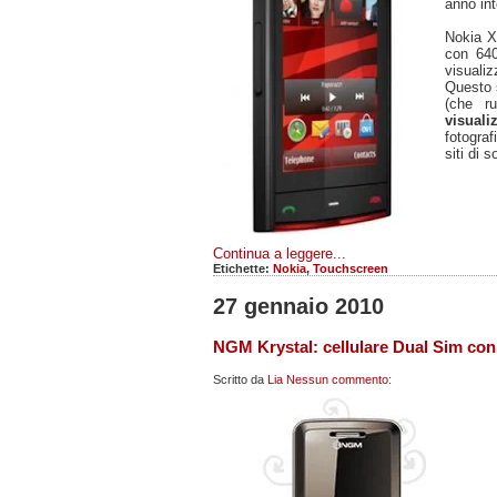
anno int
Nokia X
con 640
visualizz
Questo 
(che r
visuali
fotogra
siti di 
Continua a leggere...
Etichette:
Nokia
,
Touchscreen
27 gennaio 2010
NGM Krystal: cellulare Dual Sim con 
Scritto da
Lia
Nessun commento: