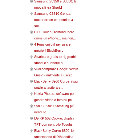
Samsung S5350 e S3550: la
nuova linea Shark!
Samsung C3510 Genoa:
touchscreen economico a
sol...
HTC Touch Diamond: bello
come un iPhone... ma non...
4 Funzioni utili per usare
meglio il BlackBerry
Scaricare gratis temi, giochi,
sfondi e suonerie p...
Vuoi comprare Google Nexus
One? Finalmente è uscito!
BlackBerry 8900 Curve: il più
sottile a tastiera e...
Nokia Photos: software per
gestire video e foto su pc
Star S5230: il Samsung più
venduto
LG KP 502 Cookie: display
TFT con controllo Touchs...
BlackBerry Curve 8520: lo
smartphone di RIM dedica...