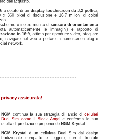
ero dall'acquisto.
6 è dotato di un
display touchscreen da 3,2 pollici
,
 x 360 pixel di risoluzione e 16,7 milioni di colori
abili.
schermo è inoltre munito di
sensore di orientamento
uota automaticamente le immagini) e rapporto di
zzazione in 16:9
, ottimo per riprodurre video, sfogliare
fie, navigare nel web e portare in homescreen blog e
social network.
privacy assicurata!
NGM
continua la sua strategia di lancio di
cellulari
Dual Sim come il Black Angel
e conferma la sua
scelta di produzione proponendo
NGM Krystal
.
NGM Krystal
è un cellulare Dual Sim dal design
tradizionale compatto e leggero, con il frontale