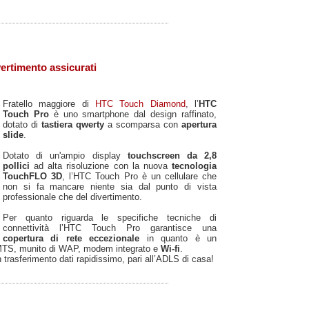
ertimento assicurati
Fratello maggiore di
HTC Touch Diamond
, l’
HTC
Touch Pro
è uno smartphone dal design raffinato,
dotato di
tastiera qwerty
a scomparsa con
apertura
slide
.
Dotato di un'ampio display
touchscreen da 2,8
pollici
ad alta risoluzione con la nuova
tecnologia
TouchFLO 3D
, l’HTC Touch Pro è un cellulare che
non si fa mancare niente sia dal punto di vista
professionale che del divertimento.
Per quanto riguarda le specifiche tecniche di
connettività l’HTC Touch Pro garantisce una
copertura di rete eccezionale
in quanto è un
MTS, munito di WAP, modem integrato e
Wi-fi
.
 trasferimento dati rapidissimo, pari all’ADLS di casa!