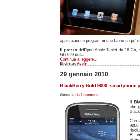
applicazioni e programmi che fanno un po' di
Il prezzo
dell'Ipad Apple Tablet da 16 Gb, 
GB 699 dollari.
Continua a leggere...
Etichette:
Apple
29 gennaio 2010
BlackBerry Bold 9000: smartphone p
Scritto da
Lia
1 commento:
Il
Bl
che g
Black
Con l
9000 
risolu
E' u
ottim