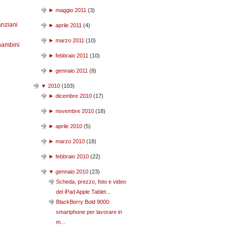
►
maggio 2011
(
3
)
anziani
►
aprile 2011
(
4
)
►
marzo 2011
(
10
)
bambini
►
febbraio 2011
(
10
)
►
gennaio 2011
(
8
)
▼
2010
(
103
)
►
dicembre 2010
(
17
)
►
novembre 2010
(
18
)
►
aprile 2010
(
5
)
►
marzo 2010
(
18
)
►
febbraio 2010
(
22
)
▼
gennaio 2010
(
23
)
Scheda, prezzo, foto e video
del iPad Apple Tablet...
BlackBerry Bold 9000:
smartphone per lavorare in
m...