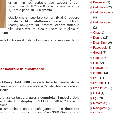
di un mini pc portatile tipo Eeepc) e con
Business
(3)
risoluzione di 1024×768 pixel; spessore circa
Cellulare
(62)
1,1 cm e peso sui 680 grammi.
Cellulare per 
Quello che si può fare con un iPad è
leggere
(4)
riviste e libri elettronici
come un Ebook
Cellulare per 
reader,
navigare su internet
,
vedere video
e
(1)
film,
ascoltare musica
e usare le migliaia di
 tutto.
Chat
(1)
Donna
(11)
negli USA sarà di 499 dollari mentre la versione da 32
Dual Sim
(16)
Facebook
(8)
Giochi
(7)
Google
(5)
Htc
(22)
Huawei
(1)
er lavorare in movimento
internet
(3)
iPad
(1)
ackBerry Bold 9000
possiede tutte le caratteristiche
iPhone
(11)
arantiscono la funzionalità e l'affidabilità dei cellulari
iPod touch
(1)
Berry.
ITTM
(1)
a classica
tastiera qwerty completa
, il modello Bold
Lg
(29)
è dotato di un
display 16:9 LCD
con 480x320 pixel di
Motorola
(6)
zione.
Navigatori
(7)
no smartphone che ci può garantire una
ricezione
a in tutto il mondo
in quanto è un
GSM Quadband e