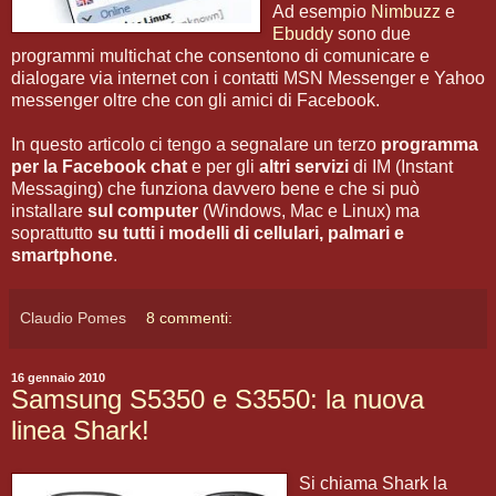
Ad esempio
Nimbuzz
e
Ebuddy
sono due
programmi multichat che consentono di comunicare e
dialogare via internet con i contatti MSN Messenger e Yahoo
messenger oltre che con gli amici di Facebook.
In questo articolo ci tengo a segnalare un terzo
programma
per la Facebook chat
e per gli
altri servizi
di IM (Instant
Messaging) che funziona davvero bene e che si può
installare
sul computer
(Windows, Mac e Linux) ma
soprattutto
su tutti i modelli di cellulari, palmari e
smartphone
.
Claudio Pomes
8 commenti:
16 gennaio 2010
Samsung S5350 e S3550: la nuova
linea Shark!
Si chiama Shark la