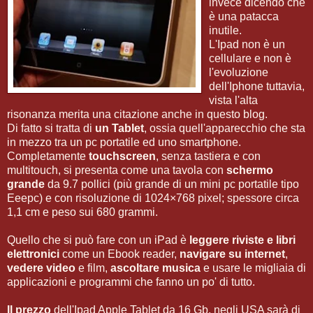
invece dicendo che
è una patacca
inutile.
L'Ipad non è un
cellulare e non è
l'evoluzione
dell'Iphone tuttavia,
vista l'alta
risonanza merita una citazione anche in questo blog.
Di fatto si tratta di
un Tablet
, ossia quell'apparecchio che sta
in mezzo tra un pc portatile ed uno smartphone.
Completamente
touchscreen
, senza tastiera e con
multitouch, si presenta come una tavola con
schermo
grande
da 9.7 pollici (più grande di un mini pc portatile tipo
Eeepc) e con risoluzione di 1024×768 pixel; spessore circa
1,1 cm e peso sui 680 grammi.
Quello che si può fare con un iPad è
leggere riviste e libri
elettronici
come un Ebook reader,
navigare su internet
,
vedere video
e film,
ascoltare musica
e usare le migliaia di
applicazioni e programmi che fanno un po' di tutto.
Il prezzo
dell'Ipad Apple Tablet da 16 Gb, negli USA sarà di