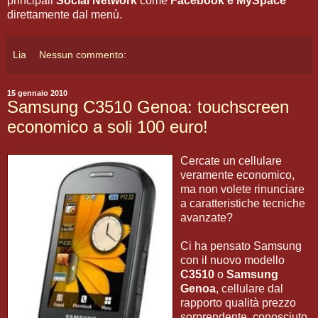
principali
Social Network
come
Facebook e MySpace
direttamente dal menù.
Lia
Nessun commento:
15 gennaio 2010
Samsung C3510 Genoa: touchscreen
economico a soli 100 euro!
Cercate un cellulare
veramente economico,
ma non volete rinunciare
a caratteristiche tecniche
avanzate?
Ci ha pensato Samsung
con il nuovo modello
C3510
o
Samsung
Genoa
, cellulare dal
rapporto qualità prezzo
sorprendente, conosciuto