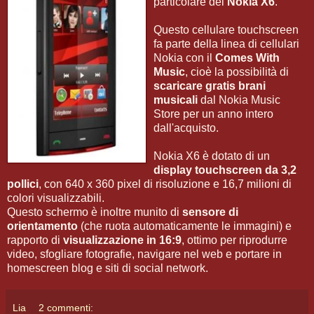
particolare del
Nokia X6
.
Questo cellulare touchscreen
fa parte della linea di cellulari
Nokia con il
Comes With
Music
, cioè la possibilità di
scaricare gratis brani
musicali
dal Nokia Music
Store per un anno intero
dall'acquisto.
Nokia X6 è dotato di un
display touchscreen da 3,2
pollici
, con 640 x 360 pixel di risoluzione e 16,7 milioni di
colori visualizzabili.
Questo schermo è inoltre munito di
sensore di
orientamento
(che ruota automaticamente le immagini) e
rapporto di
visualizzazione in 16:9
, ottimo per riprodurre
video, sfogliare fotografie, navigare nel web e portare in
homescreen blog e siti di social network.
Lia
2 commenti: