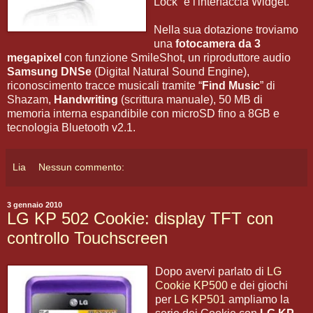
Lock” e l'interfaccia Widget.
Nella sua dotazione troviamo
una
fotocamera da 3
megapixel
con funzione SmileShot, un riproduttore audio
Samsung DNSe
(Digital Natural Sound Engine),
riconoscimento tracce musicali tramite “
Find Music
” di
Shazam,
Handwriting
(scrittura manuale), 50 MB di
memoria interna espandibile con microSD fino a 8GB e
tecnologia Bluetooth v2.1.
Lia
Nessun commento:
3 gennaio 2010
LG KP 502 Cookie: display TFT con
controllo Touchscreen
Dopo avervi parlato di
LG
Cookie KP500
e dei giochi
per
LG KP501
ampliamo la