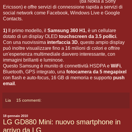
(da Nokia a Sony
Ericsson) e offre servizi di connessione rapida a servizi di
social network come Facebook, Windows Live e Google
Contacts.
1)
Il primo modello, il
Samsung 360 H1
, è un cellulare
dotato di un display OLED
touchscreen da 3.5 pollici
.
Con una nuovissima
interfaccia 3D
, questo ampio display
può inoltre visualizzare fino a 16 milioni di colori e offrire
un'esperienza multimediale davvero interessante, con
immagini brillanti e luminose.
Questo Samsung è munito di connettività HSDPA e
WiFi
,
Bluetooth, GPS integrato, una
fotocamera da 5 megapixel
con flash e auto-focus, 16 GB di memoria e supporto
push
email
.
Lia
15 commenti:
18 gennaio 2010
LG GD880 Mini: nuovo smartphone in
arrivo da LG