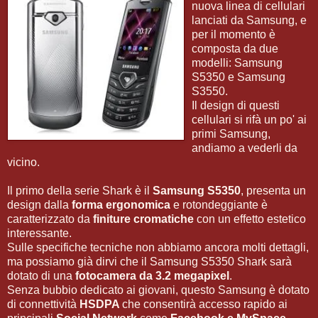
nuova linea di cellulari
lanciati da Samsung, e
per il momento è
composta da due
modelli: Samsung
S5350 e Samsung
S3550.
Il design di questi
cellulari si rifà un po' ai
primi Samsung,
andiamo a vederli da
vicino.
Il primo della serie Shark è il
Samsung S5350
, presenta un
design dalla
forma ergonomica
e rotondeggiante è
caratterizzato da
finiture cromatiche
con un effetto estetico
interessante.
Sulle specifiche tecniche non abbiamo ancora molti dettagli,
ma possiamo già dirvi che il Samsung S5350 Shark sarà
dotato di una
fotocamera da 3.2 megapixel
.
Senza bubbio dedicato ai giovani, questo Samsung è dotato
di connettività
HSDPA
che consentirà accesso rapido ai