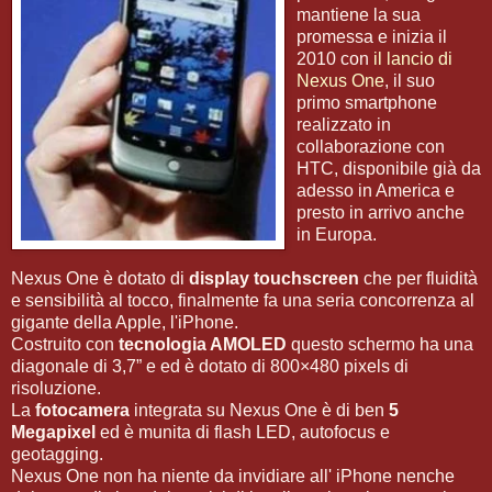
mantiene la sua
promessa e inizia il
2010 con
il lancio di
Nexus One
, il suo
primo smartphone
realizzato in
collaborazione con
HTC, disponibile già da
adesso in America e
presto in arrivo anche
in Europa.
Nexus One è dotato di
display touchscreen
che per fluidità
e sensibilità al tocco, finalmente fa una seria concorrenza al
gigante della Apple, l'iPhone.
Costruito con
tecnologia AMOLED
questo schermo ha una
diagonale di 3,7” e ed è dotato di 800×480 pixels di
risoluzione.
La
fotocamera
integrata su Nexus One è di ben
5
Megapixel
ed è munita di flash LED, autofocus e
geotagging.
Nexus One non ha niente da invidiare all' iPhone nenche