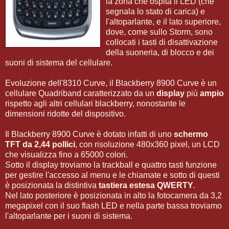
la zona che ospita il LED (che
segnala lo stato di carica) e
l'altoparlante, e il lato superiore,
dove, come sullo Storm, sono
collocati i tasti di disattivazione
della suoneria, di blocco e dei
suoni di sistema del cellulare.
Evoluzione dell'8310 Curve, il Blackberry 8900 Curve è un
cellulare Quadriband caratterizzato da un
display
più
ampio
rispetto agli altri cellulari blackberry, nonostante le
dimensioni ridotte del dispositivo.
Il Blackberry 8900 Curve è dotato infatti di uno
schermo
TFT da 2,44 pollici
, con risoluzione 480x360 pixel, un LCD
che visualizza fino a 65000 colori.
Sotto il display troviamo la trackball e quattro tasti funzione
per gestire l'accesso al menu e le chiamate e sotto di questi
è posizionata la distintiva
tastiera estesa QWERTY
.
Nel lato posteriore è posizionata in alto la fotocamera da 3,2
megapixel con il suo flash LED e nella parte bassa troviamo
l'altoparlante per i suoni di sistema.