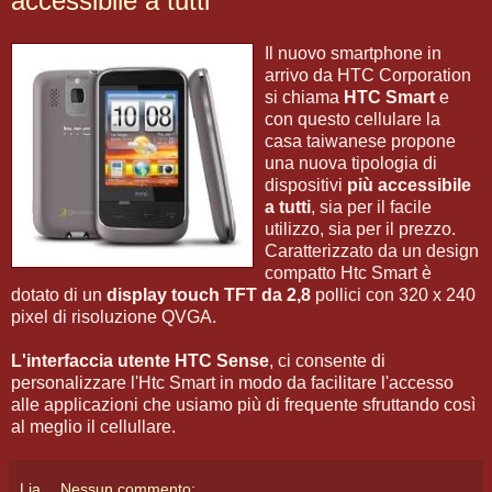
accessibile a tutti
Il nuovo smartphone in
arrivo da HTC Corporation
si chiama
HTC Smart
e
con questo cellulare la
casa taiwanese propone
una nuova tipologia di
dispositivi
più accessibile
a tutti
, sia per il facile
utilizzo, sia per il prezzo.
Caratterizzato da un design
compatto Htc Smart è
dotato di un
display touch TFT da 2,8
pollici con 320 x 240
pixel di risoluzione QVGA.
L'interfaccia utente HTC Sense
, ci consente di
personalizzare l'Htc Smart in modo da facilitare l'accesso
alle applicazioni che usiamo più di frequente sfruttando così
al meglio il cellullare.
Lia
Nessun commento: