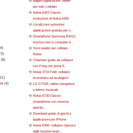
Migliori Applicazioni Twitter
per tutti i cellulari
Nokia 6303 Classic:
evoluzione di Nokia 6300
Localizzare autovelox:
applicazione gratuita per c...
Smartphone Samsung B3410,
touchscreen e compatto d...
(4)
Temi natalizi per cellulari
73)
Nokia
n
(8)
Chiamare gratis da cellulare
con Fring che porta S...
Nokia 3710 Fold: cellulare
61)
economico ed ecologico!
ile
(4)
LG GT505: ottimo navigatore
e lettore musicale
Nokia 6730 Classic:
smartphone con sistema
operati...
Download gratis di giochi e
applicazioni per IPhone
Nokia 6300: cellulare classico
dalle funzioni avan...