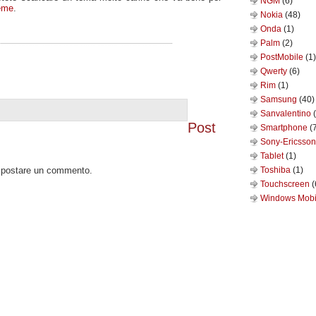
NGM
(6)
eme
.
Nokia
(48)
Onda
(1)
Palm
(2)
PostMobile
(1)
Qwerty
(6)
Rim
(1)
Samsung
(40)
Sanvalentino
Post
Smartphone
(
Sony-Ericsso
Tablet
(1)
o postare un commento.
Toshiba
(1)
Touchscreen
(
Windows Mob