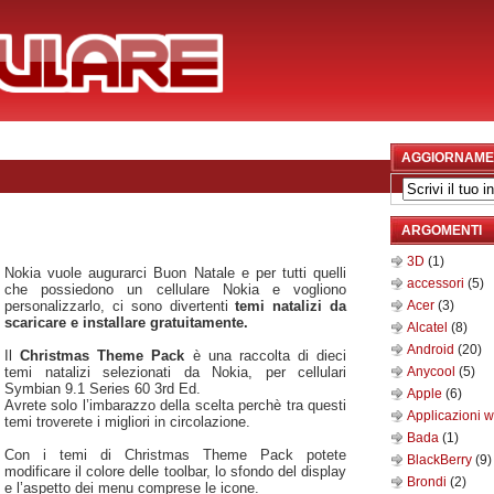
AGGIORNAME
ARGOMENTI
3D
(1)
Nokia vuole augurarci Buon Natale e per tutti quelli
accessori
(5)
che possiedono un cellulare Nokia e vogliono
personalizzarlo, ci sono divertenti
temi natalizi da
Acer
(3)
scaricare e installare gratuitamente.
Alcatel
(8)
Android
(20)
Il
Christmas Theme Pack
è una raccolta di dieci
temi natalizi selezionati da Nokia, per cellulari
Anycool
(5)
Symbian 9.1 Series 60 3rd Ed.
Apple
(6)
Avrete solo l’imbarazzo della scelta perchè tra questi
Applicazioni 
temi troverete i migliori in circolazione.
Bada
(1)
Con i temi di Christmas Theme Pack potete
BlackBerry
(9)
modificare il colore delle toolbar, lo sfondo del display
Brondi
(2)
e l’aspetto dei menu comprese le icone.