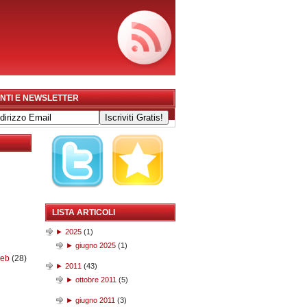
NTI E NEWSLETTER
LISTA ARTICOLI
►
2025
(
1
)
►
giugno 2025
(
1
)
web
(28)
►
2011
(
43
)
►
ottobre 2011
(
5
)
►
giugno 2011
(
3
)