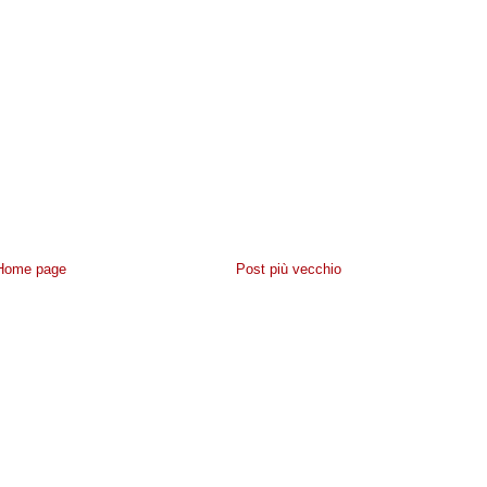
Home page
Post più vecchio
IVACY
-
CONTATTACI
- POWERED BY
NAVIGAWEB.NET
BLOGGER
·