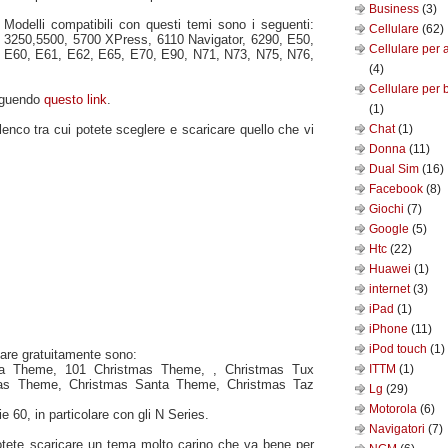
Business
(3)
Modelli compatibili con questi temi sono i seguenti:
Cellulare
(62)
3250,5500, 5700 XPress, 6110 Navigator, 6290, E50,
Cellulare per 
E60, E61, E62, E65, E70, E90, N71, N73, N75, N76,
(4)
Cellulare per 
eguendo
questo link
.
(1)
lenco tra cui potete sceglere e scaricare quello che vi
Chat
(1)
Donna
(11)
Dual Sim
(16)
Facebook
(8)
Giochi
(7)
Google
(5)
Htc
(22)
Huawei
(1)
internet
(3)
iPad
(1)
iPhone
(11)
iPod touch
(1)
icare gratuitamente sono:
ta Theme, 101 Christmas Theme, , Christmas Tux
ITTM
(1)
as Theme, Christmas Santa Theme, Christmas Taz
Lg
(29)
Motorola
(6)
e 60, in particolare con gli N Series.
Navigatori
(7)
potete scaricare un tema molto carino che va bene per