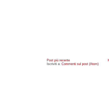
Post più recente
Iscriviti a:
Commenti sul post (Atom)
MIOCELLULARE
- COPYRIGHT © 2009 · -
POLICY PR