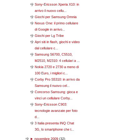
Sony-Ericsson Xperia X10: in
arrivo il nuovo cellu...
Giochi per Samsung Omnia
Nexus One: il primo cellulare
di Google in arrivo...
Giochi per Lg Tribe
Apri siti in flash, giochi e video
dal cellulare c...
Samsung S6700, C5510,
M2510, M2310: 4 cellulari a ...
Nokia 2720 e 2730 a meno di
100 Euro, i migliori c...
Corby Pro S5310: in arrivo da
Samsung il nuovo cel...
Concorso Samsung: gioca e
vinci un cellulare Corby...
Sony-Ericsson C903:
tecnologie avanzate per foto
d...
3 Italia presenta INQ Chat
3G, lo smartphone che t...
►
novembre 2009
(
32
)