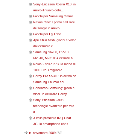
Sony-Ericsson Xperia X10: in
arrivo il nuovo cellu...
Giochi per Samsung Omnia
Nexus One: il primo cellulare
di Google in arrivo...
Giochi per Lg Tribe
Apri siti in flash, giochi e video
dal cellulare c...
Samsung S6700, C5510,
M2510, M2310: 4 cellulari a ...
Nokia 2720 e 2730 a meno di
100 Euro, i migliori c...
Corby Pro S5310: in arrivo da
Samsung il nuovo cel...
Concorso Samsung: gioca e
vinci un cellulare Corby...
Sony-Ericsson C903:
tecnologie avanzate per foto
d...
3 Italia presenta INQ Chat
3G, lo smartphone che t...
►
novembre 2009
(
32
)