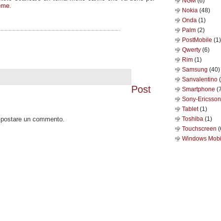
NGM
(6)
eme
.
Nokia
(48)
Onda
(1)
Palm
(2)
PostMobile
(1)
Qwerty
(6)
Rim
(1)
Samsung
(40)
Sanvalentino
Post
Smartphone
(
Sony-Ericsso
Tablet
(1)
o postare un commento.
Toshiba
(1)
Touchscreen
(
Windows Mob