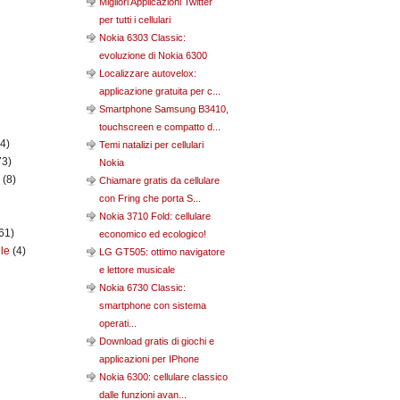
Migliori Applicazioni Twitter
per tutti i cellulari
Nokia 6303 Classic:
evoluzione di Nokia 6300
Localizzare autovelox:
applicazione gratuita per c...
Smartphone Samsung B3410,
touchscreen e compatto d...
(4)
Temi natalizi per cellulari
73)
Nokia
n
(8)
Chiamare gratis da cellulare
con Fring che porta S...
Nokia 3710 Fold: cellulare
61)
economico ed ecologico!
ile
(4)
LG GT505: ottimo navigatore
e lettore musicale
Nokia 6730 Classic:
smartphone con sistema
operati...
Download gratis di giochi e
applicazioni per IPhone
Nokia 6300: cellulare classico
dalle funzioni avan...