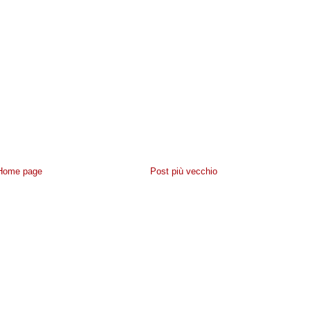
Home page
Post più vecchio
IVACY
-
CONTATTACI
- POWERED BY
NAVIGAWEB.NET
BLOGGER
·