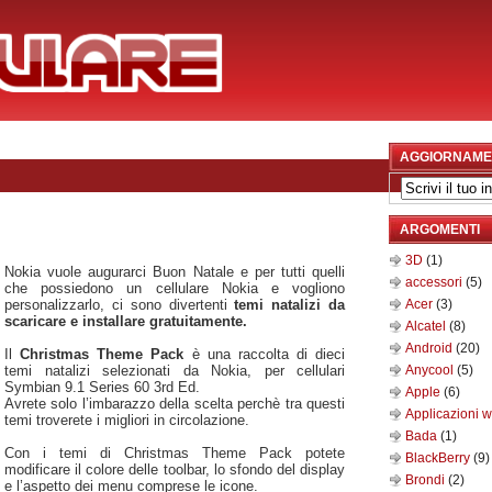
AGGIORNAME
ARGOMENTI
3D
(1)
Nokia vuole augurarci Buon Natale e per tutti quelli
accessori
(5)
che possiedono un cellulare Nokia e vogliono
personalizzarlo, ci sono divertenti
temi natalizi da
Acer
(3)
scaricare e installare gratuitamente.
Alcatel
(8)
Android
(20)
Il
Christmas Theme Pack
è una raccolta di dieci
temi natalizi selezionati da Nokia, per cellulari
Anycool
(5)
Symbian 9.1 Series 60 3rd Ed.
Apple
(6)
Avrete solo l’imbarazzo della scelta perchè tra questi
Applicazioni 
temi troverete i migliori in circolazione.
Bada
(1)
Con i temi di Christmas Theme Pack potete
BlackBerry
(9)
modificare il colore delle toolbar, lo sfondo del display
Brondi
(2)
e l’aspetto dei menu comprese le icone.