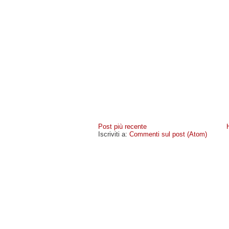
Post più recente
Iscriviti a:
Commenti sul post (Atom)
MIOCELLULARE
- COPYRIGHT © 2009 · -
POLICY PR