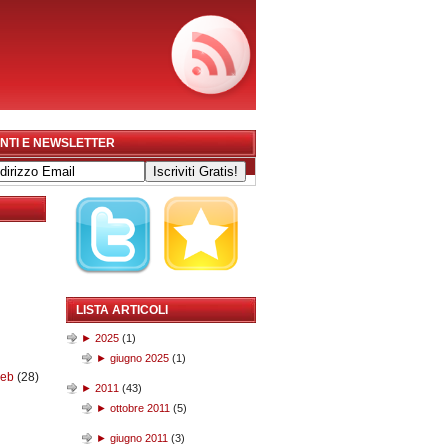
NTI E NEWSLETTER
LISTA ARTICOLI
►
2025
(
1
)
►
giugno 2025
(
1
)
web
(28)
►
2011
(
43
)
►
ottobre 2011
(
5
)
►
giugno 2011
(
3
)