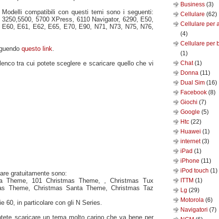
Business
(3)
Modelli compatibili con questi temi sono i seguenti:
Cellulare
(62)
3250,5500, 5700 XPress, 6110 Navigator, 6290, E50,
Cellulare per 
E60, E61, E62, E65, E70, E90, N71, N73, N75, N76,
(4)
Cellulare per 
eguendo
questo link
.
(1)
lenco tra cui potete sceglere e scaricare quello che vi
Chat
(1)
Donna
(11)
Dual Sim
(16)
Facebook
(8)
Giochi
(7)
Google
(5)
Htc
(22)
Huawei
(1)
internet
(3)
iPad
(1)
iPhone
(11)
iPod touch
(1)
icare gratuitamente sono:
ta Theme, 101 Christmas Theme, , Christmas Tux
ITTM
(1)
as Theme, Christmas Santa Theme, Christmas Taz
Lg
(29)
Motorola
(6)
e 60, in particolare con gli N Series.
Navigatori
(7)
potete scaricare un tema molto carino che va bene per