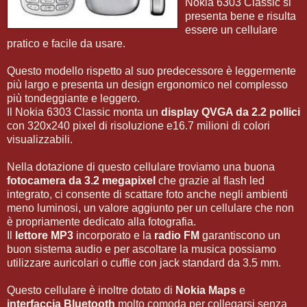
Nokia 6303 Classic si
presenta bene e risulta
essere un cellulare
pratico e facile da usare.
Questo modello rispetto al suo predecessore è leggermente
più largo e presenta un design ergonomico nel complesso
più tondeggiante e leggero.
Il Nokia 6303 Classic monta un
display QVGA da 2.2 pollici
con 320x240 pixel di risoluzione e16.7 milioni di colori
visualizzabili.
Nella dotazione di questo cellulare troviamo una buona
fotocamera da 3.2 megapixel
che grazie al flash led
integrato, ci consente di scattare foto anche negli ambienti
meno luminosi, un valore aggiunto per un cellulare che non
è propriamente dedicato alla fotografia.
Il
lettore MP3
incorporato e la
radio FM
garantiscono un
buon sistema audio e per ascoltare la musica possiamo
utilizzare auricolari o cuffie con jack standard da 3.5 mm.
Questo cellulare è inoltre dotato di
Nokia Maps
e
interfaccia Bluetooth
molto comoda per collegarsi senza