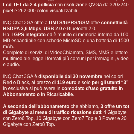
Lcd TFT da 2.4 pollicia
con risoluzione QVGA da 320×240
pixel e 262.000 colori visualizzabili.
INQ Chat 3GA oltre a
UMTS/GPRS/GSM
offre
connettività
HSDPA 3,6 Mbps
,
USB 2.0
e Bluetooth 2.0.
Ha il
GPS integrato
ed è munito di memoria interna da 100
MB espandibile con schede MicroSD e una batteria di 1500
mAh.
Completo di servizi di VideoChiamata, SMS, MMS e lettore
multimediale legge i formati più comuni per immagini, video
e audio.
INQ Chat 3GA è
disponibile dal 30 novembre
nei colori
Red o Black, al prezzo di
119 euro
e solo
per gli utenti “3”
in esclusiva si può avere in
comodato d’uso gratuito in
Abbonamento o in Ricaricabile
.
A seconda dell'abbonamento
che abbiamo,
3 offre un tot
di Gigabyte al mese di
traffico ricezione dati
: 4 Gigabyte
con Zero6 Top, 10 Gigabyte con Zero7 Top e 3 Power e 20
Gigabyte con Zero8 Top.