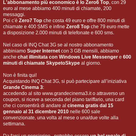
L'abbonamento più economico è lo
Zero6 Top
, con 29
euro al mese abbiamo 400 minuti di chiamate, 200
messaggi.
Poi c'è
Zero7 Top
che costa 49 euro e offre 800 minuti di
chiamate e 400 SMS e infine
Zero8 Top
che 79 euro mette
a disposizione 2.000 minuti di telefonate e 600 sms.
Nel caso di INQ Chat 3G se al nostro abbonamento
abbiniamo
Super Internet
con 3 GB mensili, abbiamo
anche
chat illimitata con Windows Live Messenger
e
600
minuti di chiamate SkypetoSkype
al giorno.
Non è finita qui!
Acquistando INQ Chat 3G, si può partecipare all’iniziativa
Grande Cinema 3
:
accedendo al sito www.grandecinema3.it o attraverso un
coupon, si riceve a seconda del piano tariffario, una card
che ci consentirà di andare al
cinema gratis dal 15
gennaio al 31 dicembre 2010
nelle 600 sale
convenzionate, una volta al mese o una/due volte alla
settimana.
Da farci un pensierino...potrebbe essere
un bel regalo di