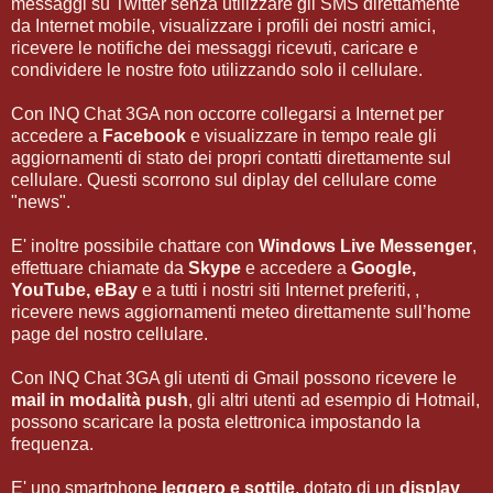
messaggi su Twitter senza utilizzare gli SMS direttamente
da Internet mobile, visualizzare i profili dei nostri amici,
ricevere le notifiche dei messaggi ricevuti, caricare e
condividere le nostre foto utilizzando solo il cellulare.
Con INQ Chat 3GA non occorre collegarsi a Internet per
accedere a
Facebook
e visualizzare in tempo reale gli
aggiornamenti di stato dei propri contatti direttamente sul
cellulare. Questi scorrono sul diplay del cellulare come
"news".
E' inoltre possibile chattare con
Windows Live Messenger
,
effettuare chiamate da
Skype
e accedere a
Google,
YouTube, eBay
e a tutti i nostri siti Internet preferiti, ,
ricevere news aggiornamenti meteo direttamente sull’home
page del nostro cellulare.
Con INQ Chat 3GA gli utenti di Gmail possono ricevere le
mail in modalità push
, gli altri utenti ad esempio di Hotmail,
possono scaricare la posta elettronica impostando la
frequenza.
E' uno smartphone
leggero e sottile
, dotato di un
display