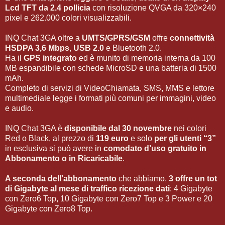
Lcd TFT da 2.4 pollicia
con risoluzione QVGA da 320×240
pixel e 262.000 colori visualizzabili.
INQ Chat 3GA oltre a
UMTS/GPRS/GSM
offre
connettività
HSDPA 3,6 Mbps
,
USB 2.0
e Bluetooth 2.0.
Ha il
GPS integrato
ed è munito di memoria interna da 100
MB espandibile con schede MicroSD e una batteria di 1500
mAh.
Completo di servizi di VideoChiamata, SMS, MMS e lettore
multimediale legge i formati più comuni per immagini, video
e audio.
INQ Chat 3GA è
disponibile dal 30 novembre
nei colori
Red o Black, al prezzo di
119 euro
e solo
per gli utenti “3”
in esclusiva si può avere in
comodato d’uso gratuito in
Abbonamento o in Ricaricabile
.
A seconda dell'abbonamento
che abbiamo,
3 offre un tot
di Gigabyte al mese di
traffico ricezione dati
: 4 Gigabyte
con Zero6 Top, 10 Gigabyte con Zero7 Top e 3 Power e 20
Gigabyte con Zero8 Top.