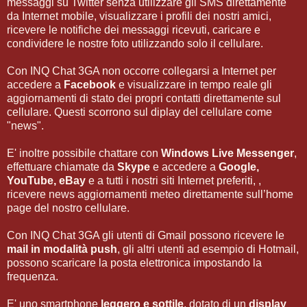
messaggi su Twitter senza utilizzare gli SMS direttamente
da Internet mobile, visualizzare i profili dei nostri amici,
ricevere le notifiche dei messaggi ricevuti, caricare e
condividere le nostre foto utilizzando solo il cellulare.
Con INQ Chat 3GA non occorre collegarsi a Internet per
accedere a
Facebook
e visualizzare in tempo reale gli
aggiornamenti di stato dei propri contatti direttamente sul
cellulare. Questi scorrono sul diplay del cellulare come
"news".
E' inoltre possibile chattare con
Windows Live Messenger
,
effettuare chiamate da
Skype
e accedere a
Google,
YouTube, eBay
e a tutti i nostri siti Internet preferiti, ,
ricevere news aggiornamenti meteo direttamente sull’home
page del nostro cellulare.
Con INQ Chat 3GA gli utenti di Gmail possono ricevere le
mail in modalità push
, gli altri utenti ad esempio di Hotmail,
possono scaricare la posta elettronica impostando la
frequenza.
E' uno smartphone
leggero e sottile
, dotato di un
display