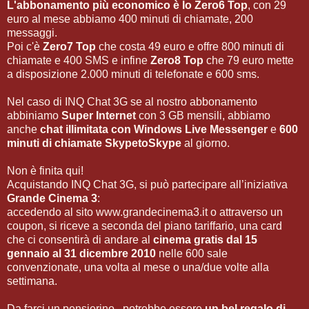
L'abbonamento più economico è lo
Zero6 Top
, con 29
euro al mese abbiamo 400 minuti di chiamate, 200
messaggi.
Poi c'è
Zero7 Top
che costa 49 euro e offre 800 minuti di
chiamate e 400 SMS e infine
Zero8 Top
che 79 euro mette
a disposizione 2.000 minuti di telefonate e 600 sms.
Nel caso di INQ Chat 3G se al nostro abbonamento
abbiniamo
Super Internet
con 3 GB mensili, abbiamo
anche
chat illimitata con Windows Live Messenger
e
600
minuti di chiamate SkypetoSkype
al giorno.
Non è finita qui!
Acquistando INQ Chat 3G, si può partecipare all’iniziativa
Grande Cinema 3
:
accedendo al sito www.grandecinema3.it o attraverso un
coupon, si riceve a seconda del piano tariffario, una card
che ci consentirà di andare al
cinema gratis dal 15
gennaio al 31 dicembre 2010
nelle 600 sale
convenzionate, una volta al mese o una/due volte alla
settimana.
Da farci un pensierino...potrebbe essere
un bel regalo di