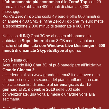
L'abbonamento più economico è lo
Zero6 Top
, con 29
euro al mese abbiamo 400 minuti di chiamate, 200
messaggi.
Poi c'è
Zero7 Top
che costa 49 euro e offre 800 minuti di
chiamate e 400 SMS e infine
Zero8 Top
che 79 euro mette
a disposizione 2.000 minuti di telefonate e 600 sms.
Nel caso di INQ Chat 3G se al nostro abbonamento
abbiniamo
Super Internet
con 3 GB mensili, abbiamo
anche
chat illimitata con Windows Live Messenger
e
600
minuti di chiamate SkypetoSkype
al giorno.
Non è finita qui!
Acquistando INQ Chat 3G, si può partecipare all’iniziativa
Grande Cinema 3
:
accedendo al sito www.grandecinema3.it o attraverso un
coupon, si riceve a seconda del piano tariffario, una card
che ci consentirà di andare al
cinema gratis dal 15
gennaio al 31 dicembre 2010
nelle 600 sale
convenzionate, una volta al mese o una/due volte alla
settimana.
Da farci un pensierino...potrebbe essere
un bel regalo di