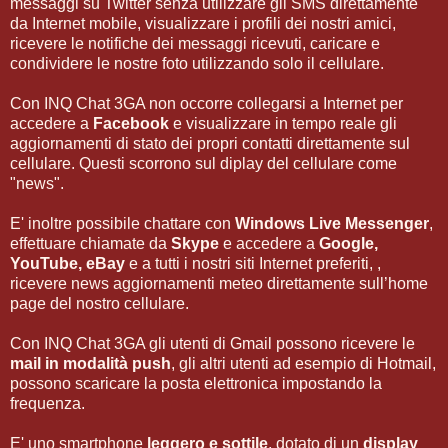
messaggi su Twitter senza utilizzare gli SMS direttamente
da Internet mobile, visualizzare i profili dei nostri amici,
ricevere le notifiche dei messaggi ricevuti, caricare e
condividere le nostre foto utilizzando solo il cellulare.
Con INQ Chat 3GA non occorre collegarsi a Internet per
accedere a
Facebook
e visualizzare in tempo reale gli
aggiornamenti di stato dei propri contatti direttamente sul
cellulare. Questi scorrono sul diplay del cellulare come
"news".
E' inoltre possibile chattare con
Windows Live Messenger
,
effettuare chiamate da
Skype
e accedere a
Google,
YouTube, eBay
e a tutti i nostri siti Internet preferiti, ,
ricevere news aggiornamenti meteo direttamente sull’home
page del nostro cellulare.
Con INQ Chat 3GA gli utenti di Gmail possono ricevere le
mail in modalità push
, gli altri utenti ad esempio di Hotmail,
possono scaricare la posta elettronica impostando la
frequenza.
E' uno smartphone
leggero e sottile
, dotato di un
display