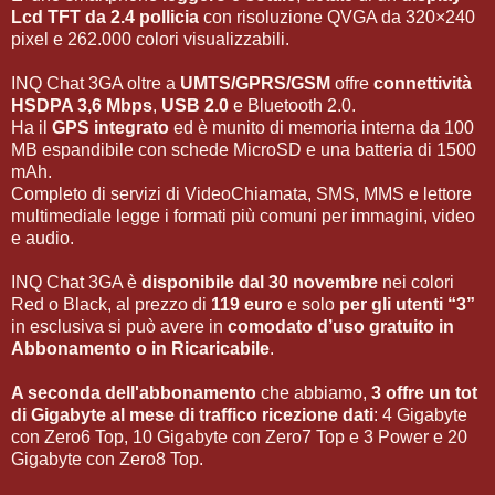
Lcd TFT da 2.4 pollicia
con risoluzione QVGA da 320×240
pixel e 262.000 colori visualizzabili.
INQ Chat 3GA oltre a
UMTS/GPRS/GSM
offre
connettività
HSDPA 3,6 Mbps
,
USB 2.0
e Bluetooth 2.0.
Ha il
GPS integrato
ed è munito di memoria interna da 100
MB espandibile con schede MicroSD e una batteria di 1500
mAh.
Completo di servizi di VideoChiamata, SMS, MMS e lettore
multimediale legge i formati più comuni per immagini, video
e audio.
INQ Chat 3GA è
disponibile dal 30 novembre
nei colori
Red o Black, al prezzo di
119 euro
e solo
per gli utenti “3”
in esclusiva si può avere in
comodato d’uso gratuito in
Abbonamento o in Ricaricabile
.
A seconda dell'abbonamento
che abbiamo,
3 offre un tot
di Gigabyte al mese di
traffico ricezione dati
: 4 Gigabyte
con Zero6 Top, 10 Gigabyte con Zero7 Top e 3 Power e 20
Gigabyte con Zero8 Top.