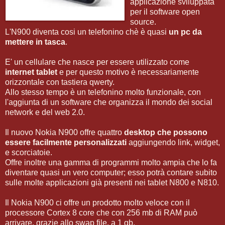
applicazione sviluppata
per il software open
source.
L'N900 diventa cosi un telefonino chè è quasi
un pc da
mettere in tasca
.
E' un cellulare che nasce per essere utilizzato come
internet tablet
e per questo motivo è necessariamente
orizzontale con tastiera qwerty.
Allo stesso tempo è un telefonino molto funzionale, con
l'aggiunta di un software che organizza il mondo dei social
network e del web 2.0.
Il nuovo Nokia N900 offre quattro
desktop che possono
essere facilmente personalizzati
aggiungendo link, widget,
e scorciatoie.
Offre inoltre una gamma di programmi molto ampia che lo fa
diventare quasi un vero computer; esso potrà contare subito
sulle molte applicazioni già presenti nei tablet N800 e N810.
Il Nokia N900 ci offre un prodotto molto veloce con il
processore Cortex 8 core che con 256 mb di RAM può
arrivare, grazie allo swap file, a 1 gb.